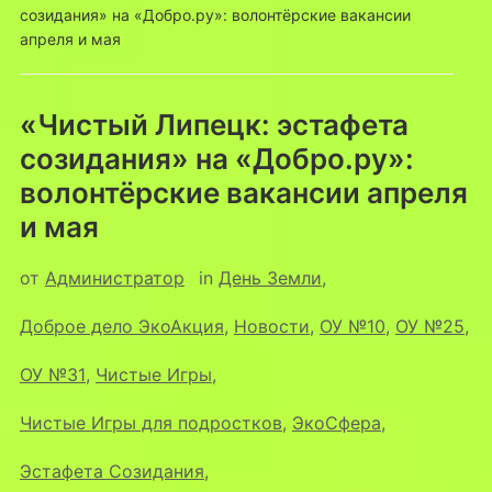
созидания» на «Добро.ру»: волонтёрские вакансии
апреля и мая
«Чистый Липецк: эстафета
созидания» на «Добро.ру»:
волонтёрские вакансии апреля
и мая
от
Администратор
in
День Земли
,
Доброе дело ЭкоАкция
,
Новости
,
ОУ №10
,
ОУ №25
,
ОУ №31
,
Чистые Игры
,
Чистые Игры для подростков
,
ЭкоСфера
,
Эстафета Созидания
,