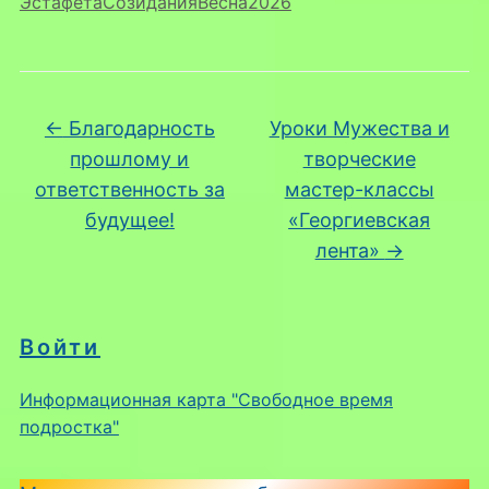
ЭстафетаСозиданияВесна2026
←
Благодарность
Уроки Мужества и
прошлому и
творческие
ответственность за
мастер-классы
будущее!
«Георгиевская
лента»
→
Войти
Информационная карта "Свободное время
подростка"