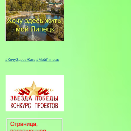
#ХочуЗдесьЖить
#МойЛипецк