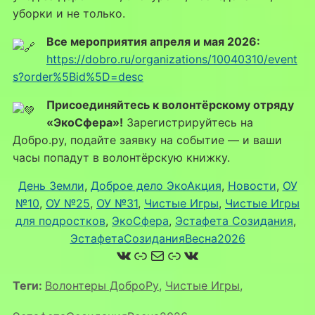
уборки и не только.
Все мероприятия апреля и мая 2026:
https://dobro.ru/organizations/10040310/event
s?order%5Bid%5D=desc
Присоединяйтесь к волонтёрскому отряду
«ЭкоСфера»!
Зарегистрируйтесь на
Добро.ру, подайте заявку на событие — и ваши
часы попадут в волонтёрскую книжку.
День Земли
, 
Доброе дело ЭкоАкция
, 
Новости
, 
ОУ
№10
, 
ОУ №25
, 
ОУ №31
, 
Чистые Игры
, 
Чистые Игры
для подростков
, 
ЭкоСфера
, 
Эстафета Созидания
, 
ЭстафетаСозиданияВесна2026
ВКонтакте
Ссылка
Почта
Ссылка
ВКонтакте
Теги:
Волонтеры ДоброРу
,
Чистые Игры
,