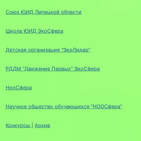
Союз ЮИД Липецкой области
Школа ЮИД ЭкоСфера
Детская организация "ЭкоЛидер"
РДДМ "Движение Первых" ЭкоСфера
НооСфера
Научное общество обучающихся "НООСфера"
Конкурсы
|
Архив