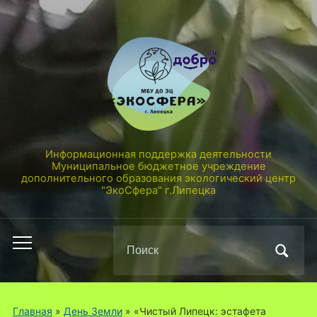
Информационная поддержка деятельности
Муниципальное бюджетное учреждение
дополнительного образования экологический центр
"ЭкоСфера" г.Липецка
Поиск
Переключить
по:
мобильное
меню
Главная
»
День Земли
»
«Чистый Липецк: эстафета