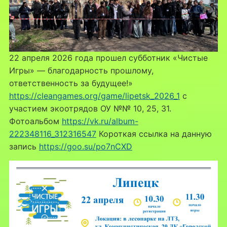
22 апреля 2026 года прошел субботник «Чистые
Игры» — благодарность прошлому,
ответственность за будущее!»
https://cleangames.org/game/lipetsk_2026_1
с
участием экоотрядов ОУ №№ 10, 25, 31.
Фотоальбом
https://vk.ru/album-
222348116_312316547
Короткая ссылка на данную
запись
https://goo.su/po7nCXD