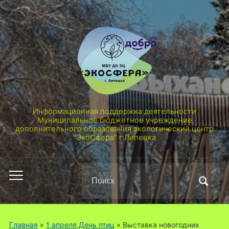
Информационная поддержка деятельности
Муниципальное бюджетное учреждение
дополнительного образования экологический центр
"ЭкоСфера" г.Липецка
Поиск
Переключить
по:
мобильное
меню
Главная
»
1 апреля День птиц
»
Выставка новогодних