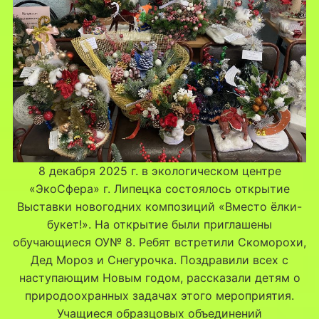
8 декабря 2025 г. в экологическом центре
«ЭкоСфера» г. Липецка состоялось открытие
Выставки новогодних композиций «Вместо ёлки-
букет!». На открытие были приглашены
обучающиеся ОУ№ 8. Ребят встретили Скоморохи,
Дед Мороз и Снегурочка. Поздравили всех с
наступающим Новым годом, рассказали детям о
природоохранных задачах этого мероприятия.
Учащиеся образцовых объединений