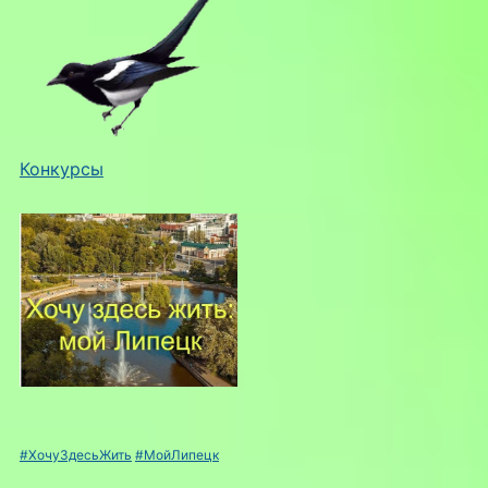
Конкурсы
#ХочуЗдесьЖить
#МойЛипецк