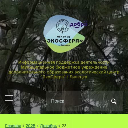
Информационная поддержка деятельности
Муниципальное бюджетное учреждение
дополнительного образования экологический центр
"ЭкоСфера" г.Липецка
Поиск
Переключить
по:
мобильное
меню
Главная
»
2025
»
Декабрь
»
23