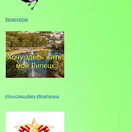
Конкурсы
#ХочуЗдесьЖить
#МойЛипецк