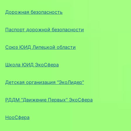
Дорожная безопасность
Паспорт дорожной безопасности
Союз ЮИД Липецкой области
Школа ЮИД ЭкоСфера
Детская организация "ЭкоЛидер"
РДДМ "Движение Первых" ЭкоСфера
НооСфера