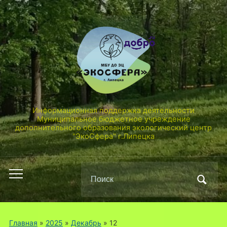
Информационная поддержка деятельности
Муниципальное бюджетное учреждение
дополнительного образования экологический центр
"ЭкоСфера" г.Липецка
Поиск
Переключить
по:
мобильное
меню
Главная
»
2025
»
Декабрь
»
12