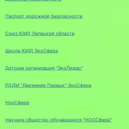
Паспорт дорожной безопасности
Союз ЮИД Липецкой области
Школа ЮИД ЭкоСфера
Детская организация "ЭкоЛидер"
РДДМ "Движение Первых" ЭкоСфера
НооСфера
Научное общество обучающихся "НООСфера"