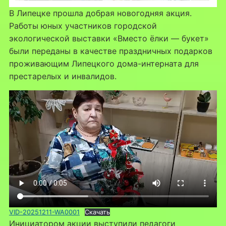
В Липецке прошла добрая новогодняя акция.
Работы юных участников городской
экологической выставки «Вместо ёлки — букет»
были переданы в качестве праздничных подарков
проживающим Липецкого дома-интерната для
престарелых и инвалидов.
VID-20251211-WA0001
Скачать
Инициатором акции выступили педагоги