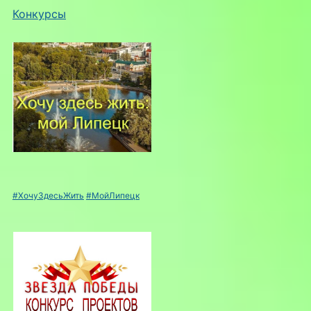
Конкурсы
#ХочуЗдесьЖить
#МойЛипецк