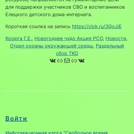
для поддержки участников СВО и воспитанников
Елецкого детского дома-интерната.
Короткая ссылка на запись
https://clck.ru/3QoJiE
Косюга Г.Е.
, 
Новогоднее чудо Акция РСО
, 
Новости
, 
Отдел охраны окружающей среды
, 
Раздельный
сбор ТКО
ВКонтакте
Ссылка
Почта
Ссылка
ВКонтакте
Войти
Информационная карта "Свободное время