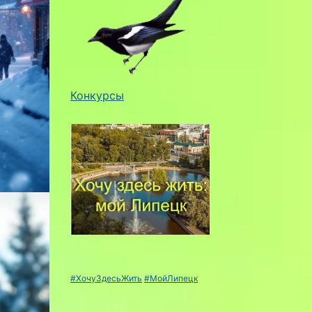
Конкурсы
#ХочуЗдесьЖить
#МойЛипецк