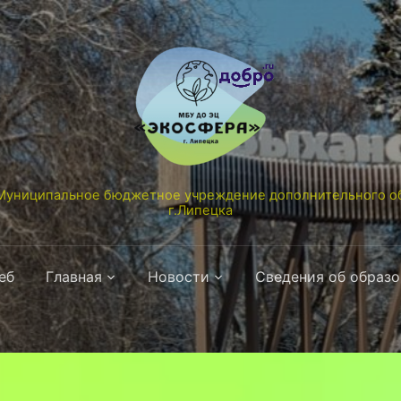
униципальное бюджетное учреждение дополнительного об
г.Липецка
еб
Главная
Новости
Сведения об образ