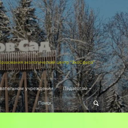
разования экологический центр "ЭкоСфера"
овательном учреждении
Педагогам
Поиск
по: