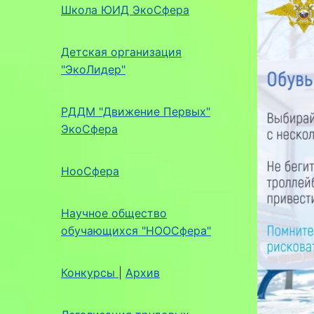
Школа ЮИД ЭкоСфера
Детская организация
"ЭкоЛидер"
РДДМ "Движение Первых"
ЭкоСфера
НооСфера
Научное общество
обучающихся "НООСфера"
Конкурсы
|
Архив