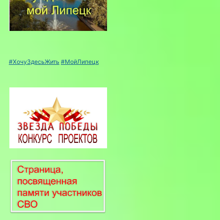
#ХочуЗдесьЖить
#МойЛипецк