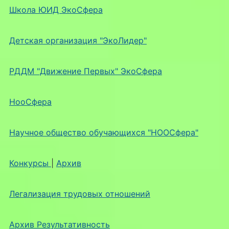
Школа ЮИД ЭкоСфера
Детская организация "ЭкоЛидер"
РДДМ "Движение Первых" ЭкоСфера
НооСфера
Научное общество обучающихся "НООСфера"
Конкурсы
|
Архив
Легализация трудовых отношений
Архив Результативность