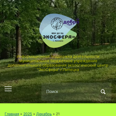
Информационная поддержка деятельности
Муниципальное бюджетное учреждение
дополнительного образования экологический центр
"ЭкоСфера" г.Липецка
Поиск
Переключить
по:
мобильное
меню
Главная
»
2025
»
Декабрь
»
21