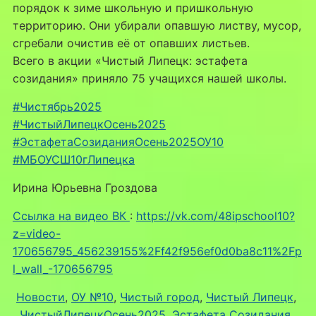
порядок к зиме школьную и пришкольную
территорию. Они убирали опавшую листву, мусор,
сгребали очистив её от опавших листьев.
Всего в акции «Чистый Липецк: эстафета
созидания» приняло 75 учащихся нашей школы.
#Чистябрь2025
#ЧистыйЛипецкОсень2025
#ЭстафетаСозиданияОсень2025ОУ10
#МБОУСШ10гЛипецка
Ирина Юрьевна Гроздова
Ссылка на видео ВК
:
https://vk.com/48ipschool10?
z=video-
170656795_456239155%2Ff42f956ef0d0ba8c11%2Fp
l_wall_-170656795
Новости
, 
ОУ №10
, 
Чистый город
, 
Чистый Липецк
, 
ЧистыйЛипецкОсень2025
, 
Эстафета Созидания
, 