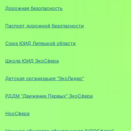
Дорожная безопасность
Паспорт дорожной безопасности
Союз ЮИД Липецкой области
Школа ЮИД ЭкоСфера
Детская организация "ЭкоЛидер"
РДДМ "Движение Первых" ЭкоСфера
НооСфера
Научное общество обучающихся "НООСфера"