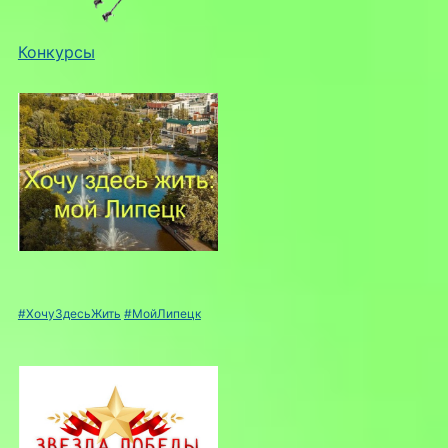
Конкурсы
#ХочуЗдесьЖить
#МойЛипецк