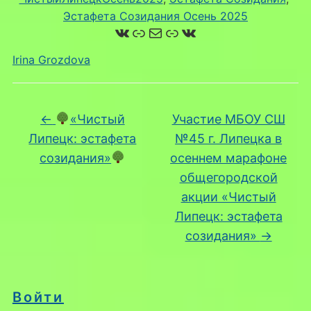
Эстафета Созидания Осень 2025
ВКонтакте
Ссылка
Почта
Ссылка
ВКонтакте
Irina Grozdova
←
«Чистый
Участие МБОУ СШ
Липецк: эстафета
№45 г. Липецка в
созидания»
осеннем марафоне
общегородской
акции «Чистый
Липецк: эстафета
созидания»
→
Войти