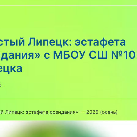
стый Липецк: эстафета
идания» с МБОУ СШ №10 
ецка
5
 Липецк: эстафета созидания» — 2025 (осень)