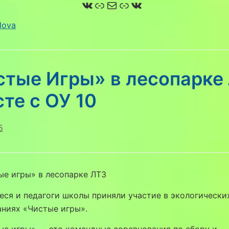
ВКонтакте
Ссылка
Почта
Ссылка
ВКонтакте
dova
стые Игры» в лесопарке
те с ОУ 10
5
е игры» в лесопарке ЛТЗ
ся и педагоги школы приняли участие в экологически
ниях «Чистые игры».