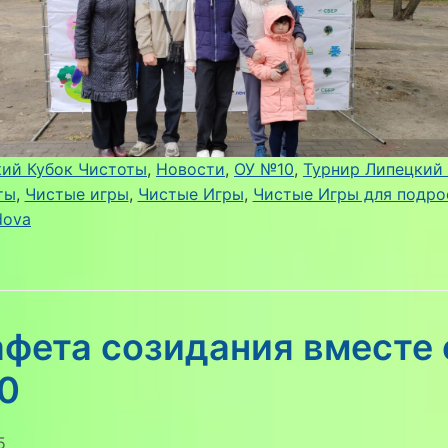
ий Кубок Чистоты
, 
Новости
, 
ОУ №10
, 
Турнир Липецкий
ты
, 
Чистые игры
, 
Чистые Игры
, 
Чистые Игры для подро
dova
фета созидания вместе 
0
5