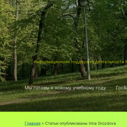
Информационная поддержка деятельности М
Мы готовы к новому учебному году
ГосВ
Главная
»
Статьи опубликованы Irina Grozdova