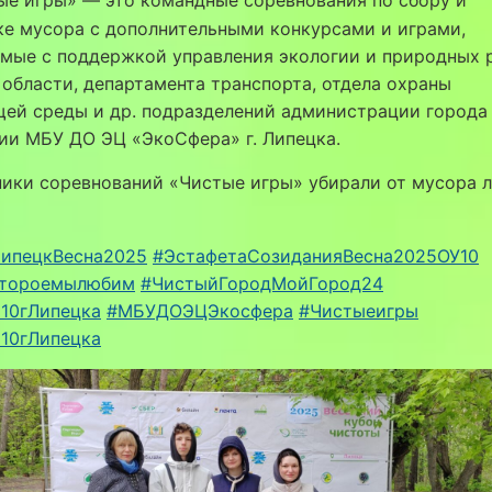
е игры» — это командные соревнования по сбору и
ке мусора с дополнительными конкурсами и играми,
емые с поддержкой управления экологии и природных 
области, департамента транспорта, отдела охраны
ей среды и др. подразделений администрации города
ии МБУ ДО ЭЦ «ЭкоСфера» г. Липецка.
ики соревнований «Чистые игры» убирали от мусора 
ипецкВесна2025
#ЭстафетаСозиданияВесна2025ОУ10
отороемылюбим
#ЧистыйГородМойГород24
10гЛипецка
#МБУДОЭЦЭкосфера
#Чистыеигры
10гЛипецка