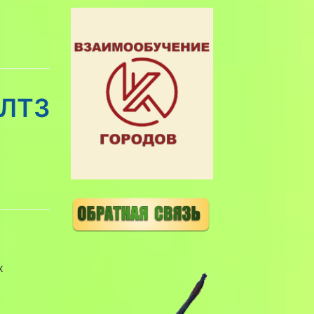
 ЛТЗ
х