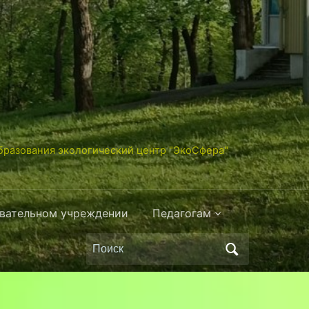
разования экологический центр "ЭкоСфера"
овательном учреждении
Педагогам
Поиск
по: