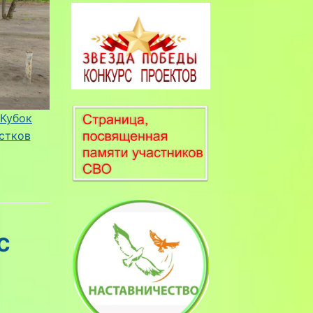
 Кубок
стков
с