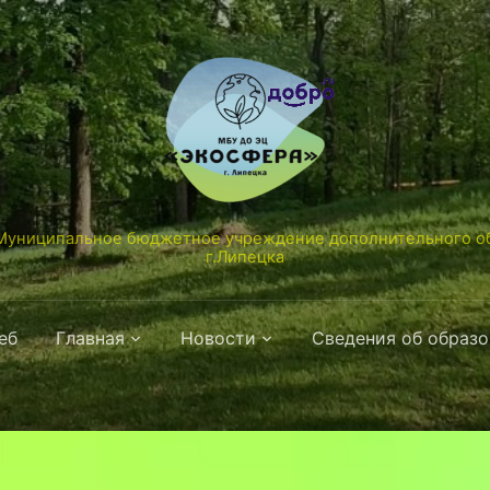
униципальное бюджетное учреждение дополнительного об
г.Липецка
еб
Главная
Новости
Сведения об образ