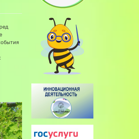
еред
е
события
х