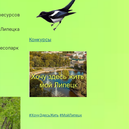
ресурсов
 Липецка
Конкурсы
лесопарк
#ХочуЗдесьЖить
#МойЛипецк