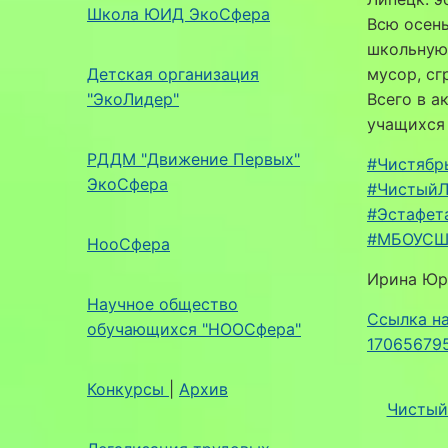
Школа ЮИД ЭкоСфера
Всю осен
школьную
Детская организация
мусор, сг
"ЭкоЛидер"
Всего в а
учащихся
РДДМ "Движение Первых"
#Чистябр
ЭкоСфера
#ЧистыйЛ
#Эстафет
#МБОУСШ
НооСфера
Ирина Юр
Научное общество
Ссылка н
обучающихся "НООСфера"
17065679
Конкурсы
|
Архив
Чистый