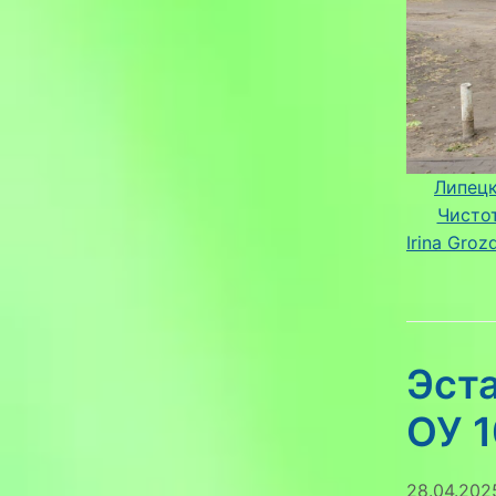
Липецк
Чисто
Irina Groz
Эста
ОУ 1
28.04.202