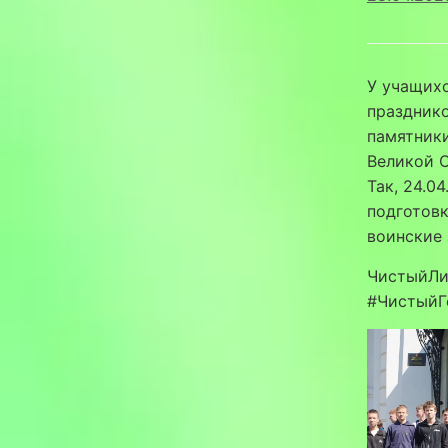
У учащихс
праздник
памятник
Великой О
Так, 24.0
подготовк
воинские
ЧистыйЛи
#ЧистыйГ