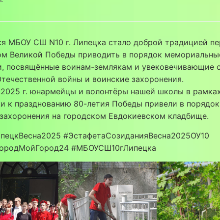
я МБОУ СШ N10 г. Липецка стало доброй традицией п
ом Великой Победы приводить в порядок мемориальны
и, посвящённые воинам-землякам и увековечивающие 
течественной войны и воинские захоронения.
4.2025 г. юнармейцы и волонтёры нашей школы в рамка
и к празднованию 80-летия Победы привели в порядок
 захоронения на городском Евдокиевском кладбище.
пецкВесна2025 #ЭстафетаСозиданияВесна2025ОУ10
ородМойГород24 #МБОУСШ10гЛипецка