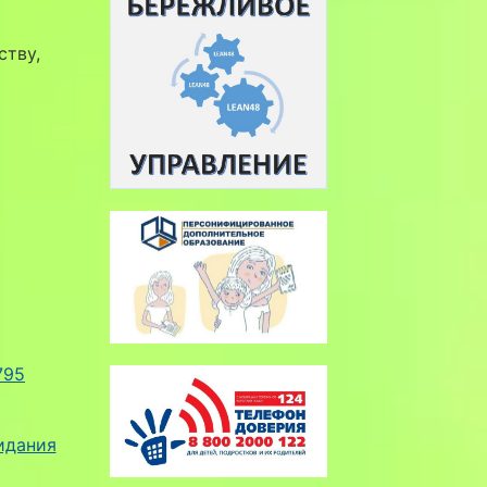
ству,
795
идания