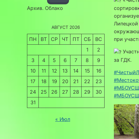
«Чисты
Архив. Облако
сортиров
организу
Липецкой 
АВГУСТ 2026
окружающ
ПН
ВТ
СР
ЧТ
ПТ
СБ
ВС
при участ
1
2
Участн
за ГДК.
3
4
5
6
7
8
9
10
11
12
13
14
15
16
#ЧистыйЛ
#Месток
17
18
19
20
21
22
23
#МБОУСШ
24
25
26
27
28
29
30
#МБОУСШ
31
« Июл