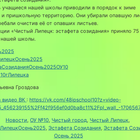
ь учащиеся нашей школы приводили в порядок к зиме
 и пришкольную территорию. Они убирали опавшую ли
ребали очистив её от опавших листьев.
кции «Чистый Липецк: эстафета созидания» приняло 75
 нашей школы.
ь2025
ипецкОсень2025
аСозиданияОсень2025ОУ10
10гЛипецка
ьевна Гроздова
а видео ВК
:
https://vk.com/48ipschool10?z=video-
5_456239155%2Ff42f956ef0d0ba8c11%2Fpl_wall_-170656
Новости
, 
ОУ №10
, 
Чистый город
, 
Чистый Липецк
, 
ЛипецкОсень2025
, 
Эстафета Созидания
, 
Эстафета Соз
Осень 2025