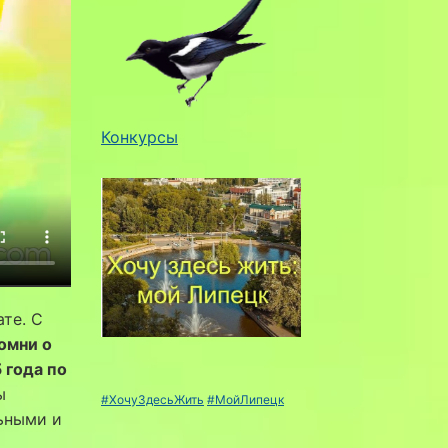
Конкурсы
те. С
омни о
 года по
ы
#ХочуЗдесьЖить
#МойЛипецк
ьными и