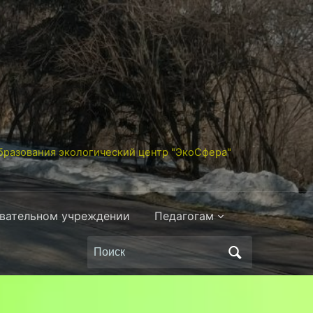
разования экологический центр "ЭкоСфера"
овательном учреждении
Педагогам
Поиск
по: