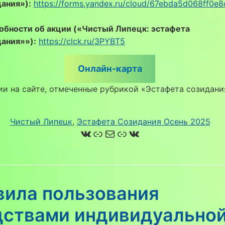
ания»):
https://forms.yandex.ru/cloud/67ebda5d068ff0e
обности об акции («Чистый Липецк:
эстафета
дания»
»):
https://clck.ru/3PYBT5
Онлайн-карта
и на сайте, отмеченные рубрикой «Эстафета созидани
Чистый Липецк
, 
Эстафета Созидания Осень 2025
ВКонтакте
Ссылка
Почта
Ссылка
ВКонтакте
вила пользования
дствами индивидуально