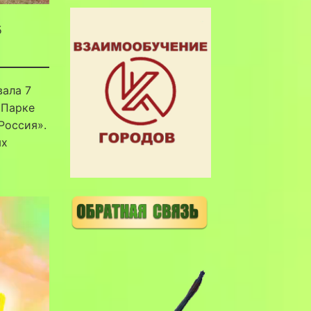
5
вала 7
 Парке
Россия».
ых