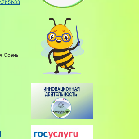
8c7b5b33
я Осень
й