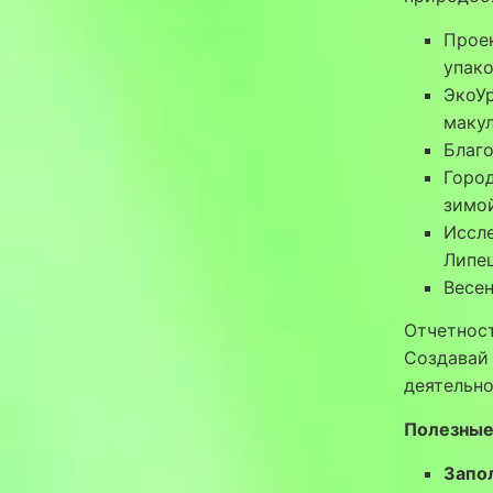
Прое
упако
ЭкоУр
макул
Благо
Горо
зимой
Иссле
Липец
Весен
Отчетнос
Создавай 
деятельно
Полезные
Запо