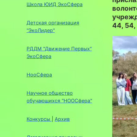
Школа ЮИД ЭкоСфера
волонт
учрежде
Детская организация
44, 54, 
"ЭкоЛидер"
РДДМ "Движение Первых"
ЭкоСфера
НооСфера
Научное общество
обучающихся "НООСфера"
Конкурсы
|
Архив