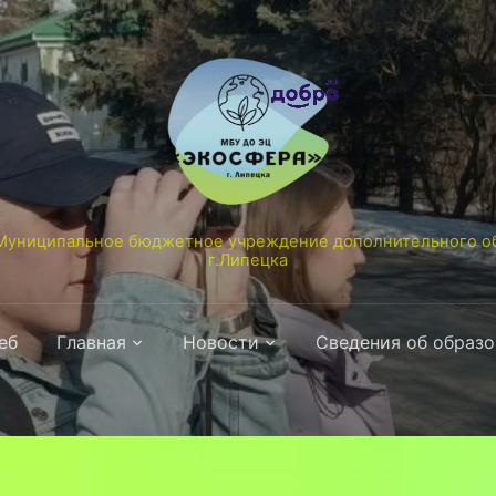
униципальное бюджетное учреждение дополнительного об
г.Липецка
еб
Главная
Новости
Сведения об образ