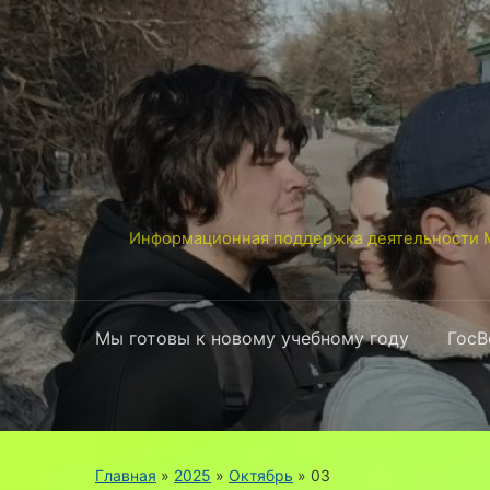
Информационная поддержка деятельности М
Мы готовы к новому учебному году
ГосВ
Главная
»
2025
»
Октябрь
»
03