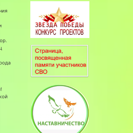
ния
и
ор.
ц
орода
!
кой