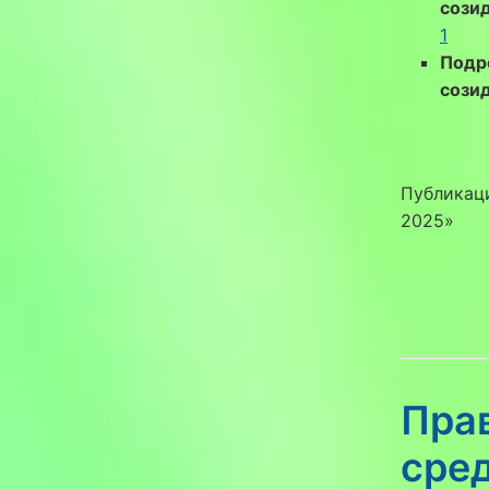
созид
1
Подр
сози
Публикаци
2025»
Пра
сре