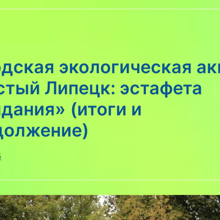
одская экологическая ак
стый Липецк: эстафета
дания» (итоги и
должение)
5