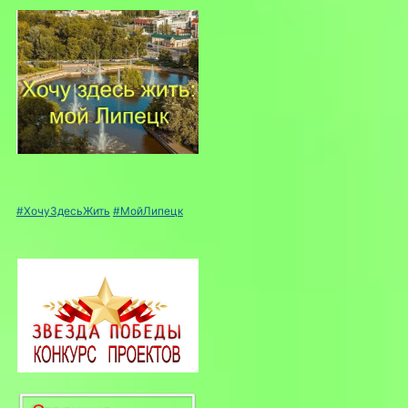
#ХочуЗдесьЖить
#МойЛипецк