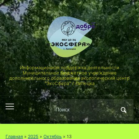
Информационная поддержка деятельности
Муниципальное бюджетное учреждение
дополнительного образования экологический центр
"ЭкоСфера" г.Липецка
Поиск
Переключить
по:
мобильное
меню
Главная
»
2025
»
Октябрь
»
13