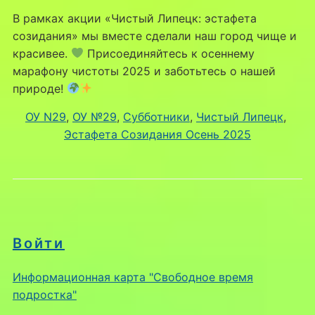
В рамках акции «Чистый Липецк: эстафета
созидания» мы вместе сделали наш город чище и
красивее.
Присоединяйтесь к осеннему
марафону чистоты 2025 и заботьтесь о нашей
природе!
ОУ N29
, 
ОУ №29
, 
Субботники
, 
Чистый Липецк
, 
Эстафета Созидания Осень 2025
Войти
Информационная карта "Свободное время
подростка"