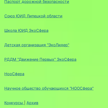
Паспорт дорожной безопасности
Союз ЮИД Липецкой области
Школа ЮИД ЭкоСфера
Детская организация "ЭкоЛидер"
РДДМ "Движение Первых" ЭкоСфера
НооСфера
Научное общество обучающихся "НООСфера"
Конкурсы
|
Архив