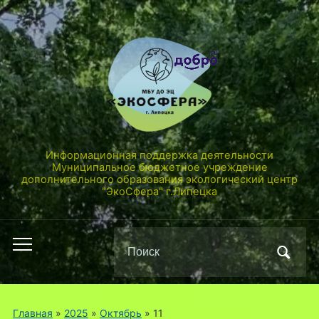
Информационная поддержка деятельности
Муниципальное бюджетное учреждение
дополнительного образования экологический центр
"ЭкоСфера" г.Липецка
Поиск
Переключить
по:
мобильное
меню
Главная
»
2025
»
Октябрь
»
11