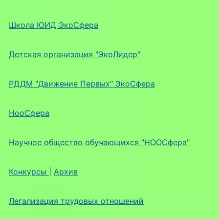
Школа ЮИД ЭкоСфера
Детская организация "ЭкоЛидер"
РДДМ "Движение Первых" ЭкоСфера
НооСфера
Научное общество обучающихся "НООСфера"
Конкурсы
|
Архив
Легализация трудовых отношений