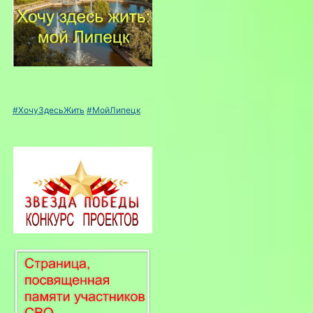
#ХочуЗдесьЖить
#МойЛипецк