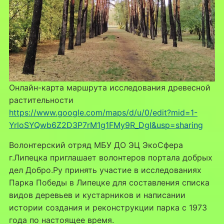
Онлайн-карта маршрута исследования древесной
растительности
https://www.google.com/maps/d/u/0/edit?mid=1-
YrloSYQwb6Z2D3P7rM1g1FMy9R_DgI&usp=sharing
Волонтерский отряд МБУ ДО ЭЦ ЭкоСфера
г.Липецка приглашает волонтеров портала добрых
дел Добро.Ру принять участие в исследованиях
Парка Победы в Липецке для составления списка
видов деревьев и кустарников и написании
истории создания и реконструкции парка с 1973
года по настоящее время.