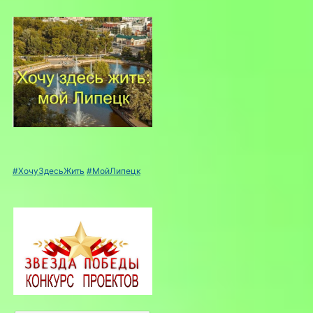
#ХочуЗдесьЖить
#МойЛипецк