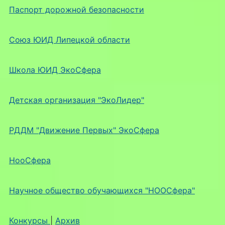
Паспорт дорожной безопасности
Союз ЮИД Липецкой области
Школа ЮИД ЭкоСфера
Детская организация "ЭкоЛидер"
РДДМ "Движение Первых" ЭкоСфера
НооСфера
Научное общество обучающихся "НООСфера"
Конкурсы
|
Архив