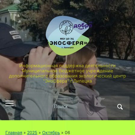
Информационная поддержка деятельности
Муниципальное бюджетное учреждение
дополнительного образования экологический центр
"ЭкоСфера" г.Липецка
Поиск
Переключить
по:
мобильное
меню
Главная
»
2025
»
Октябрь
»
06