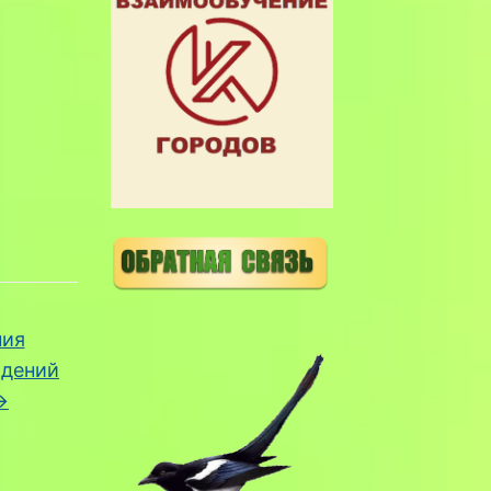
ния
юдений
→