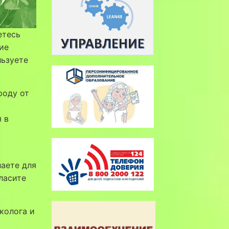
етесь
ие
льзуете
роду от
 в
лаете для
ласите
колога и