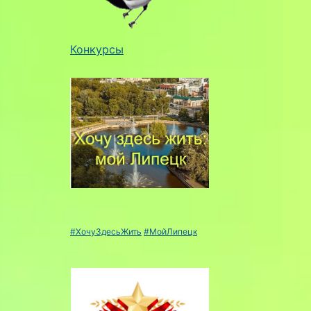
Конкурсы
#ХочуЗдесьЖить
#МойЛипецк