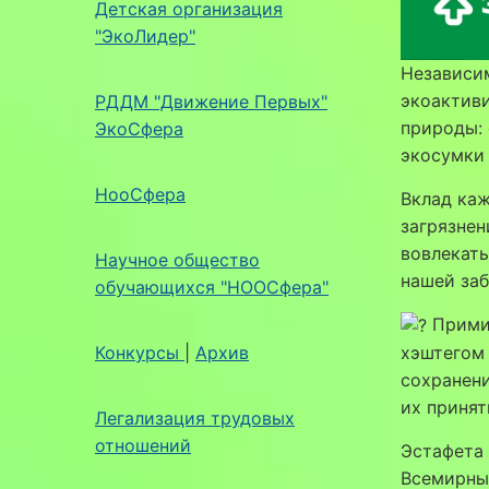
Детская организация
"ЭкоЛидер"
Независим
экоактиви
РДДМ "Движение Первых"
природы: 
ЭкоСфера
экосумки 
НооСфера
Вклад каж
загрязнен
вовлекать
Научное общество
нашей заб
обучающихся "НООСфера"
Примит
Конкурсы
|
Архив
хэштего
сохранени
их принят
Легализация трудовых
отношений
Эстафета 
Всемирны