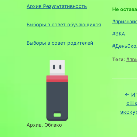
Архив Результативность
Не остава
#признай
Выборы в совет обучающихся
#ЭКА
Выборы в совет родителей
#ДеньЭко
Теги:
#пр
←
Ит
«Шк
экску
Архив. Облако