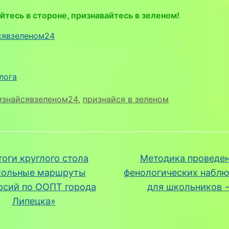
йтесь в стороне, признавайтесь в зеленом!
сявзеленом24
лога
изнайсявзеленом24
,
признайся в зеленом
оги круглого стола
Методика проведе
ольные маршруты
фенологических набл
рсий по ООПТ города
для школьников
Липецка»