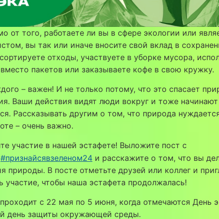
о от того, работаете ли вы в сфере экологии или явля
стом, вы так или иначе вносите свой вклад в сохранен
сортируете отходы, участвуете в уборке мусора, испо
вместо пакетов или заказываете кофе в свою кружку.
дого – важен! И не только потому, что это спасает при
ия. Ваши действия видят люди вокруг и тоже начинают
ся. Рассказывать другим о том, что природа нуждается
оте – очень важно.
е участие в нашей эстафете! Выложите пост с
м
#признайсявзеленом24
и расскажите о том, что вы де
я природы. В посте отметьте друзей или коллег и приг
ь участие, чтобы наша эстафета продолжалась!
проходит с 22 мая по 5 июня, когда отмечаются День э
й день защиты окружающей среды.