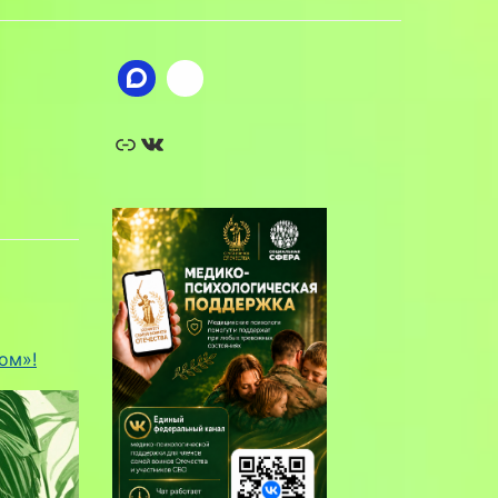
Ссылка
ВКонтакте
ом»!