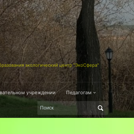
разования экологический центр "ЭкоСфера"
овательном учреждении
Педагогам
Поиск
по: