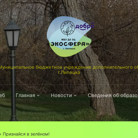
униципальное бюджетное учреждение дополнительного об
г.Липецка
еб
Главная
Новости
Сведения об образ
»
Признайся в зелёном!