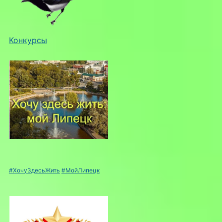
Конкурсы
#ХочуЗдесьЖить
#МойЛипецк