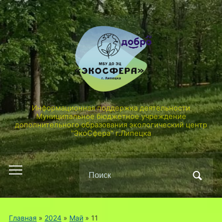
Информационная поддержка деятельности
Муниципальное бюджетное учреждение
дополнительного образования экологический центр
"ЭкоСфера" г.Липецка
Поиск
Переключить
по:
мобильное
меню
Главная
»
2024
»
Май
»
11