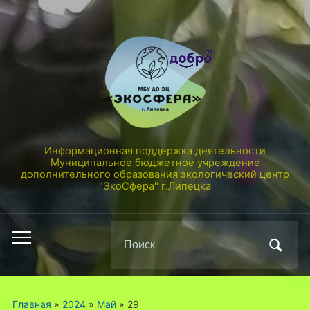
Информационная поддержка деятельности
Муниципальное бюджетное учреждение
дополнительного образования экологический центр
"ЭкоСфера" г.Липецка
Поиск
Переключить
по:
мобильное
меню
Главная
»
2024
»
Май
»
29