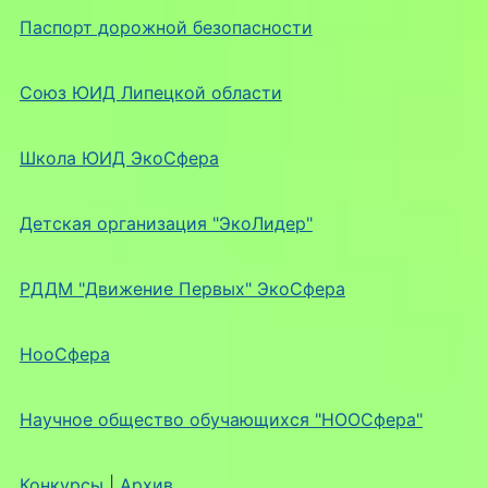
Паспорт дорожной безопасности
Союз ЮИД Липецкой области
Школа ЮИД ЭкоСфера
Детская организация "ЭкоЛидер"
РДДМ "Движение Первых" ЭкоСфера
НооСфера
Научное общество обучающихся "НООСфера"
Конкурсы
|
Архив