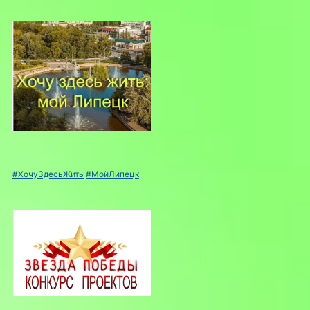
#ХочуЗдесьЖить
#МойЛипецк