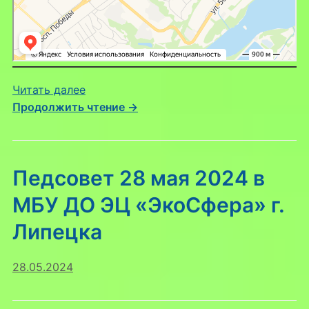
:
Читать далее
Итоги
Продолжить чтение →
круглого
стола
«Школьные
Педсовет 28 мая 2024 в
маршруты
экскурсий
МБУ ДО ЭЦ «ЭкоСфера» г.
по
Липецка
ООПТ
города
Липецка»
28.05.2024