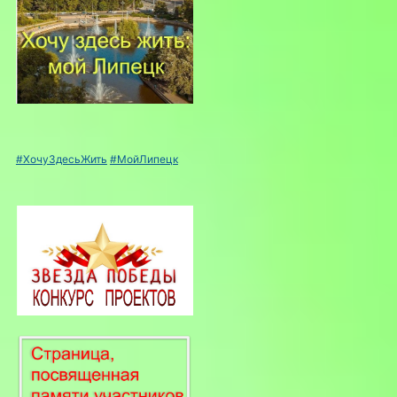
#ХочуЗдесьЖить
#МойЛипецк