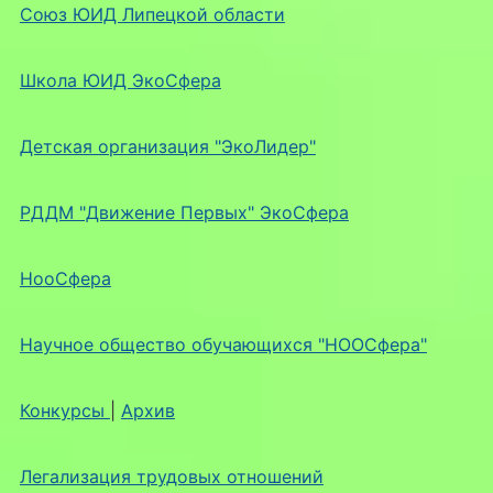
Союз ЮИД Липецкой области
Школа ЮИД ЭкоСфера
Детская организация "ЭкоЛидер"
РДДМ "Движение Первых" ЭкоСфера
НооСфера
Научное общество обучающихся "НООСфера"
Конкурсы
|
Архив
Легализация трудовых отношений