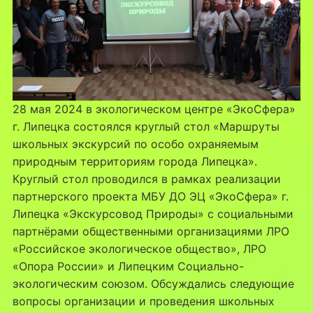
28 мая 2024 в экологическом центре «ЭкоСфера»
г. Липецка состоялся круглый стол «Маршруты
школьных экскурсий по особо охраняемым
природным территориям города Липецка».
Круглый стол проводился в рамках реализации
партнерского проекта МБУ ДО ЭЦ «ЭкоСфера» г.
Липецка «Экскурсовод Природы» с социальными
партнёрами общественными организациями ЛРО
«Российское экологическое общество», ЛРО
«Опора России» и Липецким Социально-
экологическим союзом. Обсуждались следующие
вопросы организации и проведения школьных