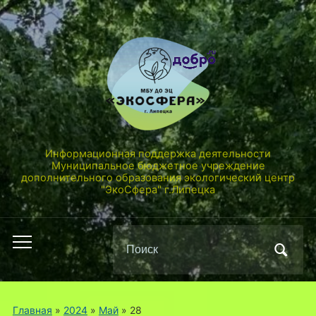
Информационная поддержка деятельности
Муниципальное бюджетное учреждение
дополнительного образования экологический центр
"ЭкоСфера" г.Липецка
Поиск
Переключить
по:
мобильное
меню
Главная
»
2024
»
Май
»
28