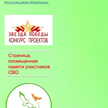
#ХочуЗдесьЖить
#МойЛипецк