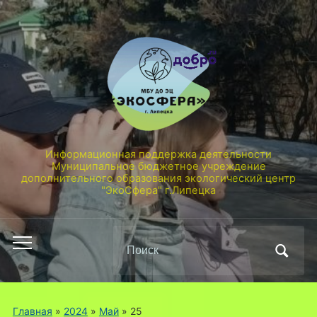
Информационная поддержка деятельности
Муниципальное бюджетное учреждение
дополнительного образования экологический центр
"ЭкоСфера" г.Липецка
Поиск
Переключить
по:
мобильное
меню
Главная
»
2024
»
Май
»
25