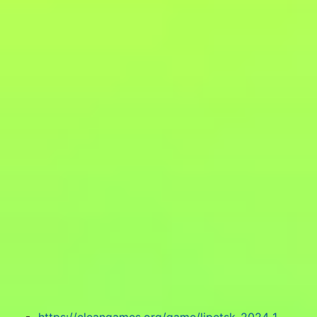
https://cleangames.org/game/lipetsk_2024_1