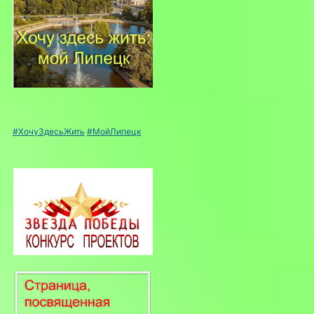
#ХочуЗдесьЖить
#МойЛипецк