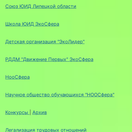
Союз ЮИД Липецкой области
Школа ЮИД ЭкоСфера
Детская организация "ЭкоЛидер"
РДДМ "Движение Первых" ЭкоСфера
НооСфера
Научное общество обучающихся "НООСфера"
Конкурсы
|
Архив
Легализация трудовых отношений