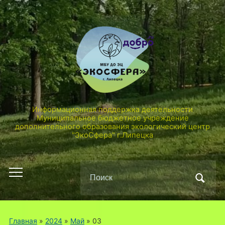
Информационная поддержка деятельности
Муниципальное бюджетное учреждение
дополнительного образования экологический центр
"ЭкоСфера" г.Липецка
Поиск
Переключить
по:
мобильное
меню
Главная
»
2024
»
Май
»
03