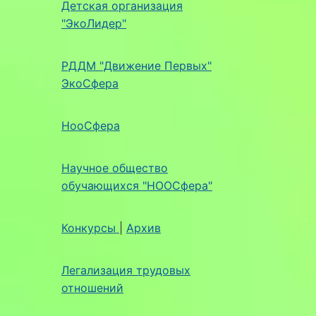
Детская организация
"ЭкоЛидер"
РДДМ "Движение Первых"
ЭкоСфера
НооСфера
Научное общество
обучающихся "НООСфера"
Конкурсы
|
Архив
Легализация трудовых
отношений