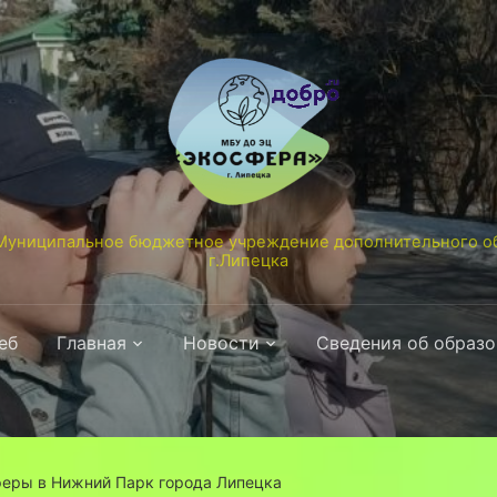
униципальное бюджетное учреждение дополнительного об
г.Липецка
еб
Главная
Новости
Сведения об образ
еры в Нижний Парк города Липецка