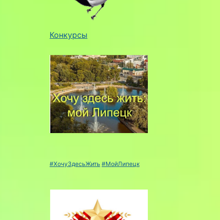
Конкурсы
#ХочуЗдесьЖить
#МойЛипецк