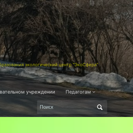
разования экологический центр "ЭкоСфера"
овательном учреждении
Педагогам
Поиск
по: