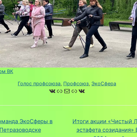
ом ВК
Голос профсоюза
, 
Профсоюз
, 
ЭкоСфера
ВКонтакте
Ссылка
Почта
Ссылка
ВКонтакте
манда ЭкоСферы в
Итоги акции «Чистый Л
Петразоводске
эстафета созидания» 