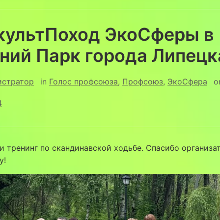
культПоход ЭкоСферы в
ний Парк города Липецк
истратор
in
Голос профсоюза
,
Профсоюз
,
ЭкоСфера
o
4
и тренинг по скандинавской ходьбе. Спасибо организа
у!