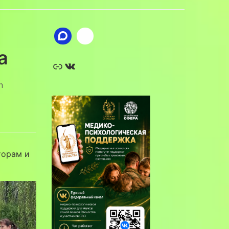
а
Ссылка
ВКонтакте
n
торам и