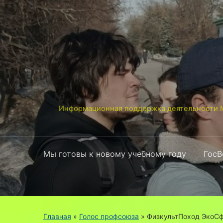
Информационная поддержка деятельности М
Мы готовы к новому учебному году
ГосВ
Главная
»
Голос профсоюза
»
ФизкультПоход ЭкоСф