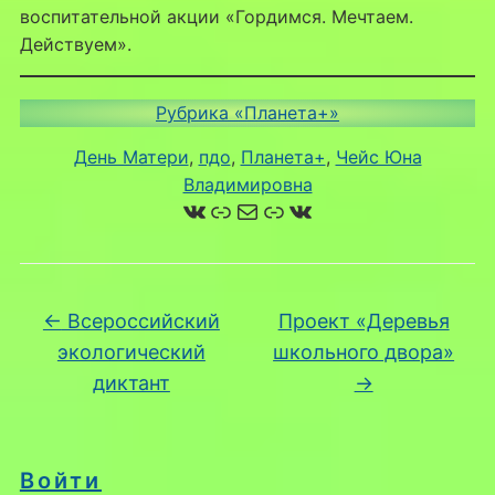
воспитательной акции «Гордимся. Мечтаем.
Действуем».
Рубрика «Планета+»
День Матери
, 
пдо
, 
Планета+
, 
Чейс Юна
Владимировна
ВКонтакте
Ссылка
Почта
Ссылка
ВКонтакте
←
Всероссийский
Проект «Деревья
экологический
школьного двора»
диктант
→
Войти