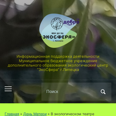
Информационная поддержка деятельности
Муниципальное бюджетное учреждение
дополнительного образования экологический центр
"ЭкоСфера" г.Липецка
Поиск
Переключить
по:
мобильное
меню
Главная
»
День Матери
»
В экологическом театре