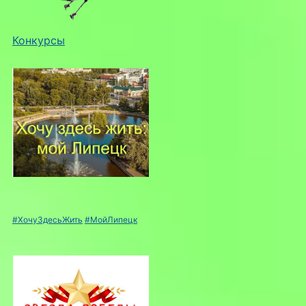
Конкурсы
#ХочуЗдесьЖить
#МойЛипецк