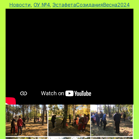
Новости
, 
ОУ №4
, 
ЭстафетаСозиданияВесна2024