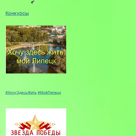
Конкурсы
#ХочуЗдесьЖить
#МойЛипецк