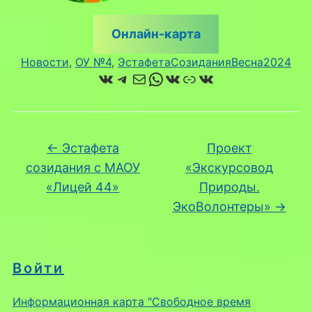
Онлайн-карта
Новости
, 
ОУ №4
, 
ЭстафетаСозиданияВесна2024
ВКонтакте
Telegram
Почта
WhatsApp
ВКонтакте
Ссылка
ВКонтакте
←
Эстафета
Проект
созидания с МАОУ
«Экскурсовод
«Лицей 44»
Природы.
ЭкоВолонтеры»
→
Войти
Информационная карта "Свободное время