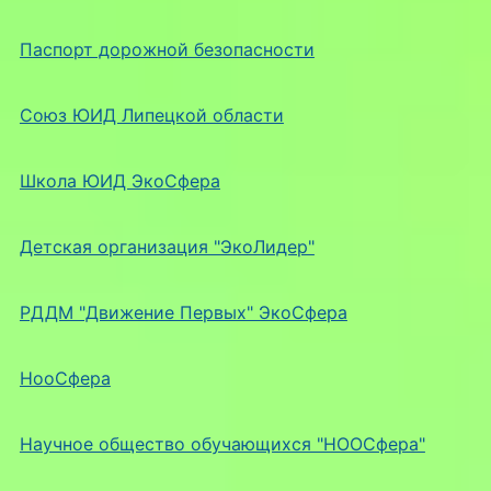
Паспорт дорожной безопасности
Союз ЮИД Липецкой области
Школа ЮИД ЭкоСфера
Детская организация "ЭкоЛидер"
РДДМ "Движение Первых" ЭкоСфера
НооСфера
Научное общество обучающихся "НООСфера"