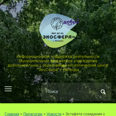
Информационная поддержка деятельности
Муниципальное бюджетное учреждение
дополнительного образования экологический центр
"ЭкоСфера" г.Липецка
Поиск
Переключить
по:
мобильное
меню
Главная
»
Педагогам
»
Новости
»
Эстафета созидания с