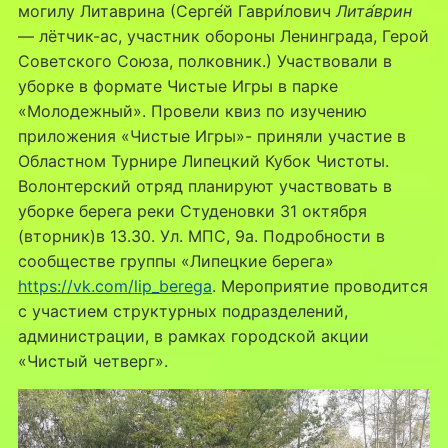
могилу Литаврина (Серге́й Гаври́лович
Лита́врин
— лётчик-ас, участник обороны Ленинграда, Герой
Советского Союза, полковник.) Участвовали в
уборке в формате Чистые Игры в парке
«Молодежный». Провели квиз по изучению
приложения «Чистые Игры»- приняли участие в
Областном Турнире Липецкий Кубок Чистоты.
Волонтерский отряд планируют участвовать в
уборке берега реки Студеновки 31 октября
(вторник)в 13.30. Ул. МПС, 9а. Подробности в
сообществе группы «Липецкие берега»
https://vk.com/lip_berega
. Мероприятие проводится
с участием структурных подразделений,
администрации, в рамках городской акции
«Чистый четверг».