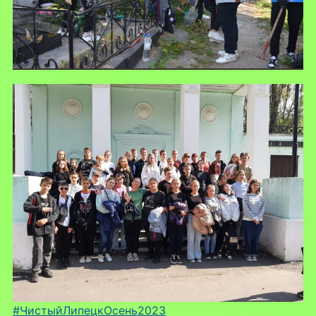
#ЧистыйЛипецкОсень2023