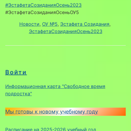
#ЭстафетаСозиданияОсень2023
#ЭстафетаСозиданияОсеньОУ5
Новости
, 
ОУ №5
, 
Эстафета Созидания
, 
ЭстафетаСозиданияОсень2023
Войти
Информационная карта "Свободное время
подростка"
Мы готовы к новому учебному году
Расписание на 2025-2026 учебный год