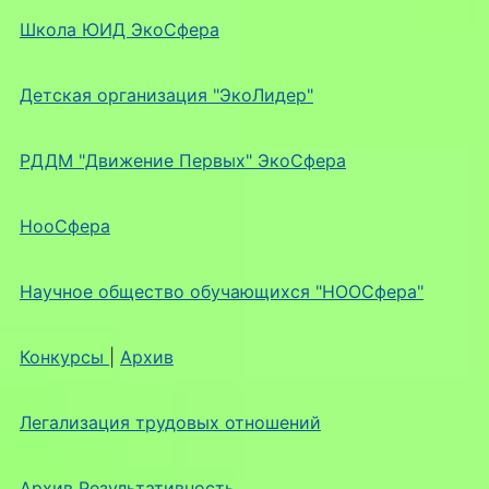
Школа ЮИД ЭкоСфера
Детская организация "ЭкоЛидер"
РДДМ "Движение Первых" ЭкоСфера
НооСфера
Научное общество обучающихся "НООСфера"
Конкурсы
|
Архив
Легализация трудовых отношений
Архив Результативность