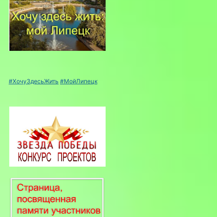
#ХочуЗдесьЖить
#МойЛипецк