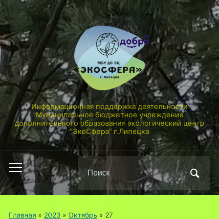
Информационная поддержка деятельности
Муниципальное бюджетное учреждение
дополнительного образования экологический центр
"ЭкоСфера" г.Липецка
Поиск
Переключить
по:
мобильное
меню
Главная
»
2023
»
Октябрь
»
27