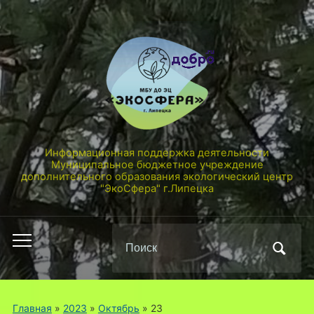
Информационная поддержка деятельности
Муниципальное бюджетное учреждение
дополнительного образования экологический центр
"ЭкоСфера" г.Липецка
Поиск
Переключить
по:
мобильное
меню
Главная
»
2023
»
Октябрь
»
23