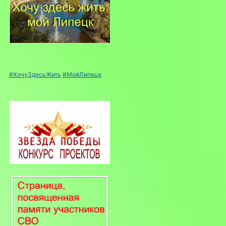
#ХочуЗдесьЖить
#МойЛипецк