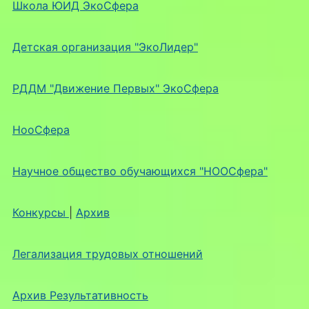
Школа ЮИД ЭкоСфера
Детская организация "ЭкоЛидер"
РДДМ "Движение Первых" ЭкоСфера
НооСфера
Научное общество обучающихся "НООСфера"
Конкурсы
|
Архив
Легализация трудовых отношений
Архив Результативность