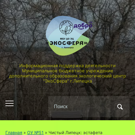
Информационная поддержка деятельности
Муниципальное бюджетное учреждение
дополнительного образования экологический центр
"ЭкоСфера" г.Липецка
Поиск
Переключить
по:
мобильное
меню
Главная
»
ОУ №51
»
Чистый Липецк: эстафета