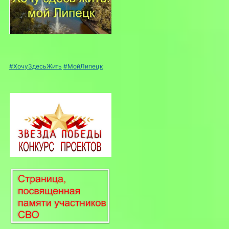
#ХочуЗдесьЖить
#МойЛипецк