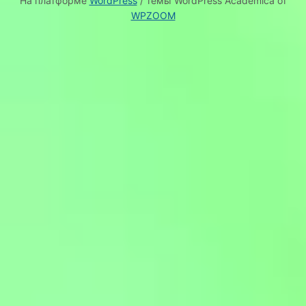
На платформе
WordPress
/ темы WordPress Academica от
WPZOOM