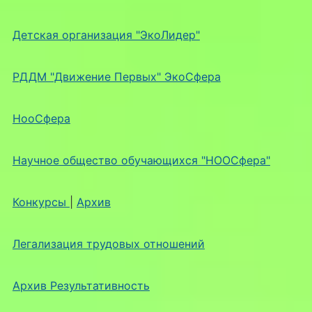
Детская организация "ЭкоЛидер"
РДДМ "Движение Первых" ЭкоСфера
НооСфера
Научное общество обучающихся "НООСфера"
Конкурсы
|
Архив
Легализация трудовых отношений
Архив Результативность