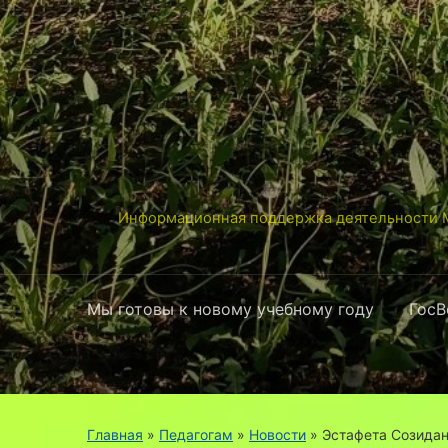
Информационная поддержка деятельности М
Мы готовы к новому учебному году
ГосВ
Главная
»
Педагогам
»
Новости
»
Эстафета Созида