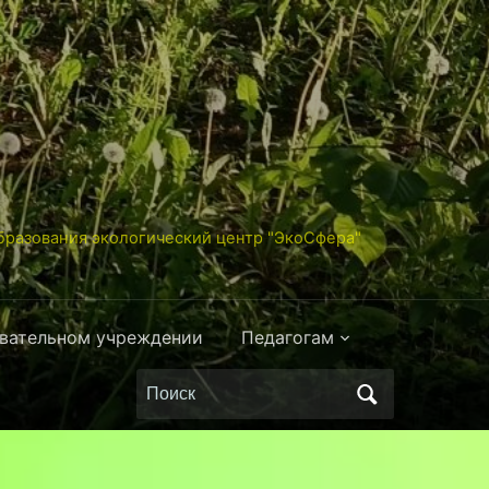
разования экологический центр "ЭкоСфера"
овательном учреждении
Педагогам
Поиск
по: