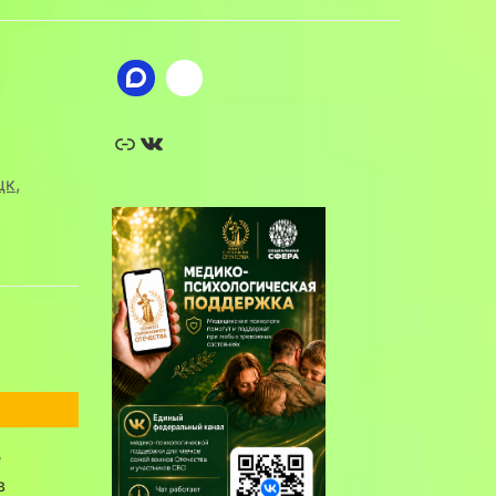
Ссылка
ВКонтакте
цк
,
е
в