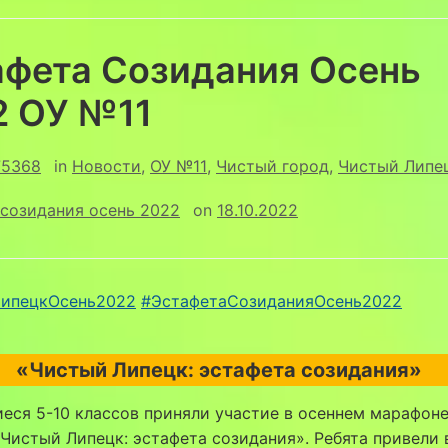
афета Созидания Осень
2 ОУ №11
75368
in
Новости
,
ОУ №11
,
Чистый город
,
Чистый Липе
созидания осень 2022
on
18.10.2022
ипецкОсень2022
#ЭстафетаСозиданияОсень2022
«Чистый Липецк: эстафета созидания»
ся 5-10 классов приняли участие в осеннем марафон
Чистый Липецк: эстафета созидания». Ребята привели 