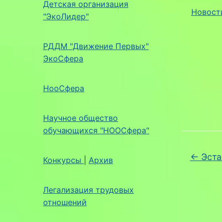
Детская организация
Новост
"ЭкоЛидер"
РДДМ "Движение Первых"
ЭкоСфера
НооСфера
Научное общество
обучающихся "НООСфера"
←
Эста
Конкурсы
|
Архив
Легализация трудовых
отношений