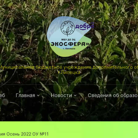
униципальное бюджетное учреждение дополнительного об
г.Липецка
еб
Главная
Новости
Сведения об образ
ния Осень 2022 ОУ №11