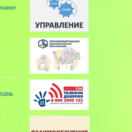
идания
Осень