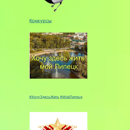
Конкурсы
#ХочуЗдесьЖить
#МойЛипецк