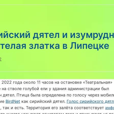
ийский дятел и изумруд
телая златка в Липецке
2
 2022 года около 11 часов на остановке «Театральная» 
 на стволе голубой ели у здания администрации был
 дятел. Птица была определена по голосу через мобил
ние
BirdNet
как сирийский дятел.
Голос сирийского дятл
 так и есть. Территория его залёта соответствует
инф
ла иногда называют санитаром леса и призывают на п