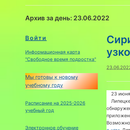
Архив за день:
23.06.2022
Сир
Войти
узко
Информационная карта
"Свободное время подростка"
23.06.202
Мы готовы к новому
учебному году
23 июня
Липецке
Расписание на 2025-2026
обнаружен
учебный год
приложе
Возможно,
Электронное обучение
о нем.
Дят