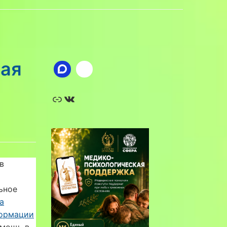
ная
Ссылка
ВКонтакте
в
ьное
а
ормации
омощь в