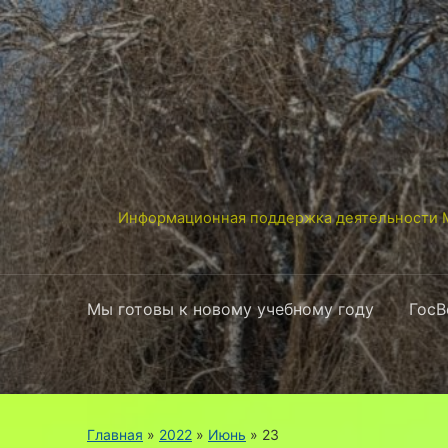
Информационная поддержка деятельности М
Мы готовы к новому учебному году
ГосВ
Главная
»
2022
»
Июнь
»
23