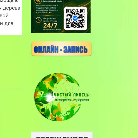
у дерева,
Свой
и для