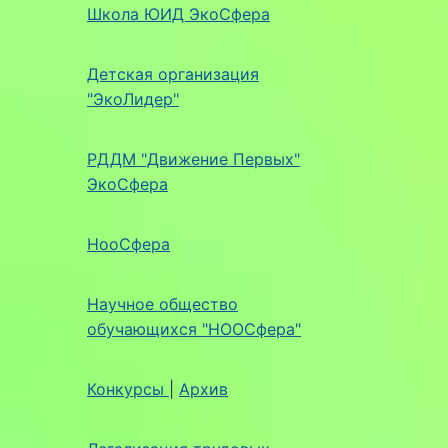
Школа ЮИД ЭкоСфера
Детская организация
"ЭкоЛидер"
РДДМ "Движение Первых"
ЭкоСфера
НооСфера
Научное общество
обучающихся "НООСфера"
Конкурсы
|
Архив