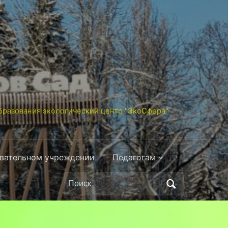
разования экологический центр "ЭкоСфера"
овательном учреждении
Педагогам
Поиск
по: