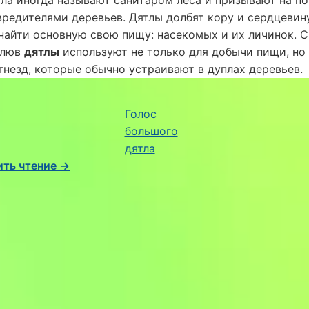
вредителями деревьев. Дятлы долбят кору и сердцевин
найти основную свою пищу: насекомых и их личинок. 
клюв
дятлы
используют не только для добычи пищи, но 
гнезд, которые обычно устраивают в дуплах деревьев.
Голос
большого
дятла
ть чтение →