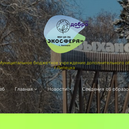
униципальное бюджетное учреждение дополнительного об
г.Липецка
еб
Главная
Новости
Сведения об образ