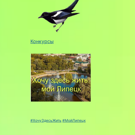
Конкурсы
#ХочуЗдесьЖить
#МойЛипецк