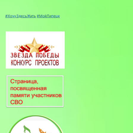
#ХочуЗдесьЖить
#МойЛипецк