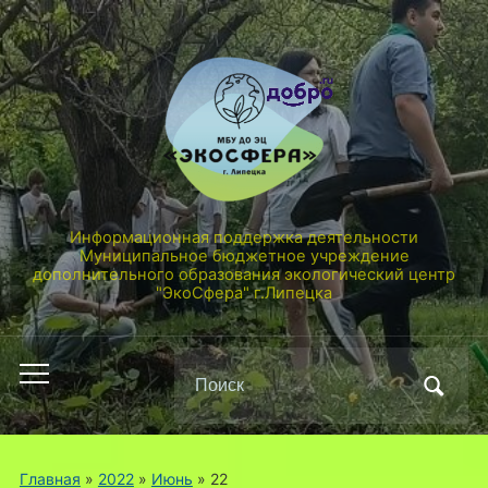
Информационная поддержка деятельности
Муниципальное бюджетное учреждение
дополнительного образования экологический центр
"ЭкоСфера" г.Липецка
Поиск
Переключить
по:
мобильное
меню
Главная
»
2022
»
Июнь
»
22