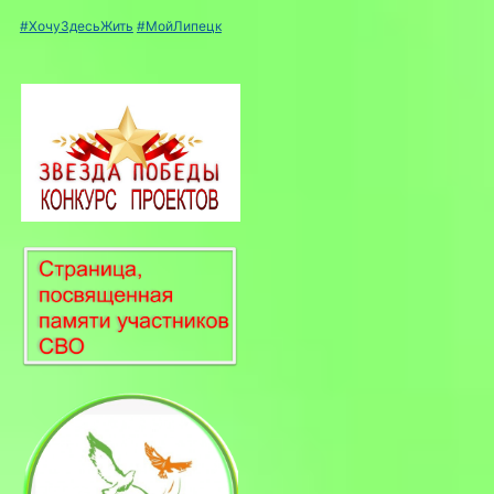
#ХочуЗдесьЖить
#МойЛипецк