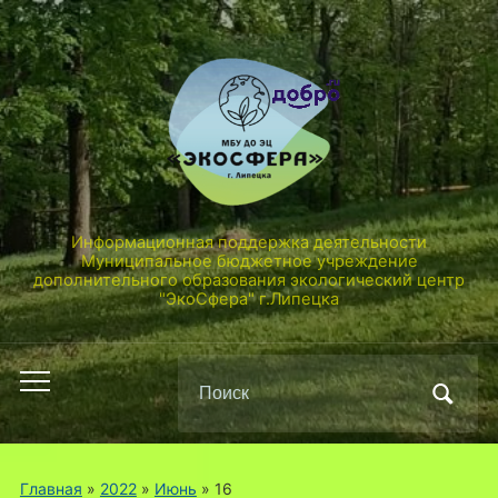
Информационная поддержка деятельности
Муниципальное бюджетное учреждение
дополнительного образования экологический центр
"ЭкоСфера" г.Липецка
Поиск
Переключить
по:
мобильное
меню
Главная
»
2022
»
Июнь
»
16