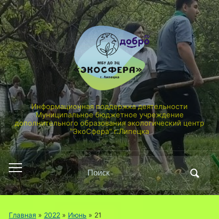
Информационная поддержка деятельности
Муниципальное бюджетное учреждение
дополнительного образования экологический центр
"ЭкоСфера" г.Липецка
Поиск
Переключить
по:
мобильное
меню
Главная
»
2022
»
Июнь
»
21