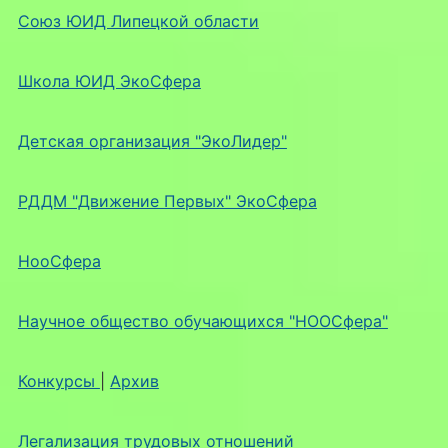
Союз ЮИД Липецкой области
Школа ЮИД ЭкоСфера
Детская организация "ЭкоЛидер"
РДДМ "Движение Первых" ЭкоСфера
НооСфера
Научное общество обучающихся "НООСфера"
Конкурсы
|
Архив
Легализация трудовых отношений