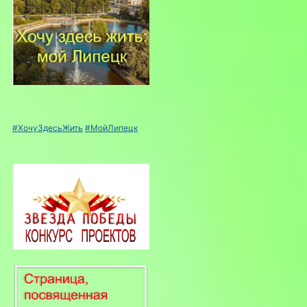
#ХочуЗдесьЖить
#МойЛипецк