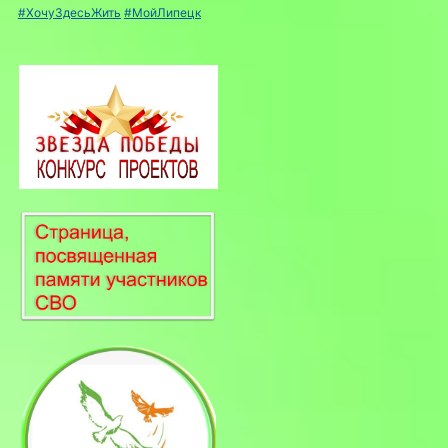
#ХочуЗдесьЖить
#МойЛипецк