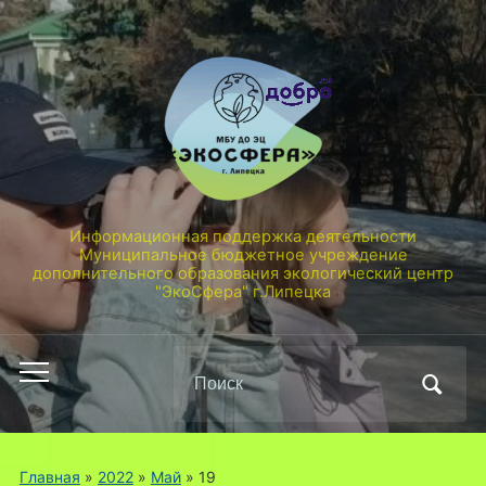
Информационная поддержка деятельности
Муниципальное бюджетное учреждение
дополнительного образования экологический центр
"ЭкоСфера" г.Липецка
Поиск
Переключить
по:
мобильное
меню
Главная
»
2022
»
Май
»
19