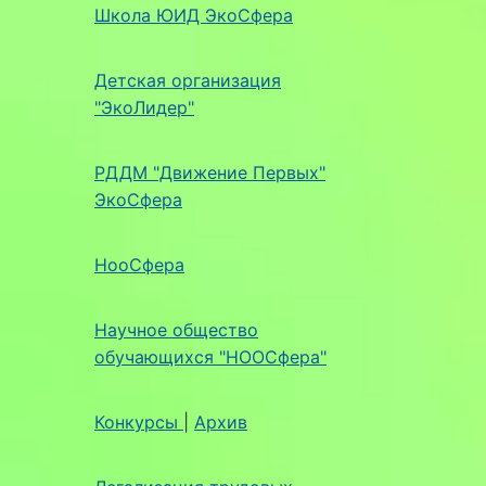
Школа ЮИД ЭкоСфера
Детская организация
"ЭкоЛидер"
РДДМ "Движение Первых"
ЭкоСфера
НооСфера
Научное общество
обучающихся "НООСфера"
Конкурсы
|
Архив