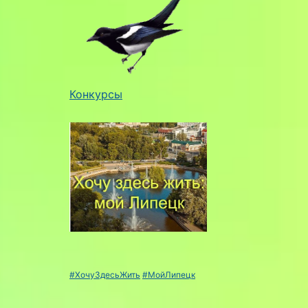
Конкурсы
#ХочуЗдесьЖить
#МойЛипецк