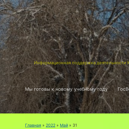
Информационная поддержка деятельности М
Мы готовы к новому учебному году
ГосВ
Главная
»
2022
»
Май
»
31