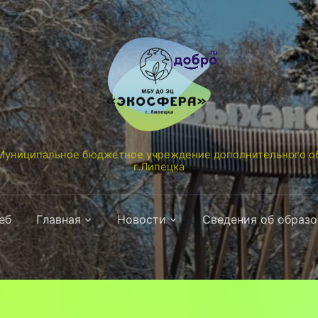
униципальное бюджетное учреждение дополнительного об
г.Липецка
еб
Главная
Новости
Сведения об образ