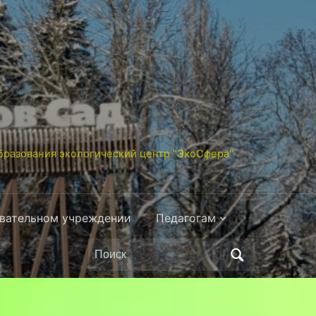
разования экологический центр "ЭкоСфера"
овательном учреждении
Педагогам
Поиск
по: