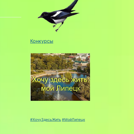
Конкурсы
#ХочуЗдесьЖить
#МойЛипецк