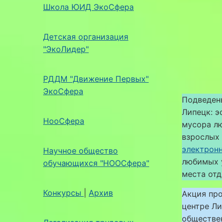
Школа ЮИД ЭкоСфера
Детская организация
"ЭкоЛидер"
РДДМ "Движение Первых"
ЭкоСфера
Подведен
Липецк: э
НооСфера
мусора л
взрослых 
электрон
Научное общество
любимых 
обучающихся "НООСфера"
места отд
Конкурсы
|
Архив
Акция про
центре Л
обществе