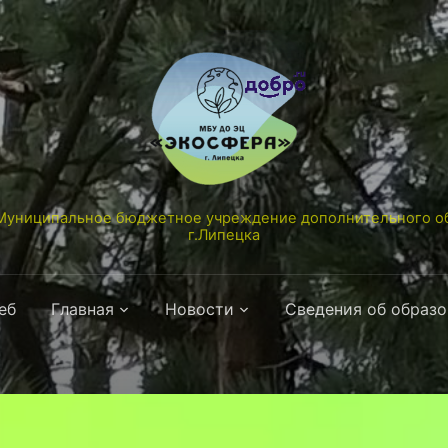
униципальное бюджетное учреждение дополнительного об
г.Липецка
еб
Главная
Новости
Сведения об образ