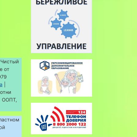
«Чистый
е от
979
а
|
сотни
, ООПТ,
бластном
ой