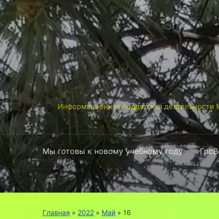
Информационная поддержка деятельности М
Мы готовы к новому учебному году
ГосВ
Главная
»
2022
»
Май
»
16