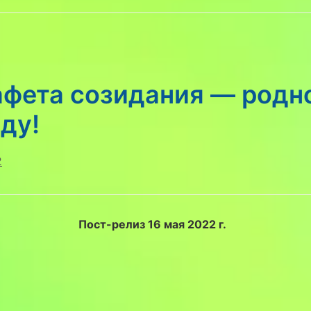
афета созидания — родн
оду!
2
Пост-релиз
16 мая 2022 г.