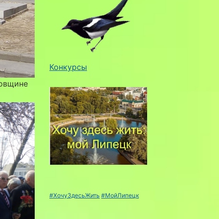
Конкурсы
довщине
#ХочуЗдесьЖить
#МойЛипецк