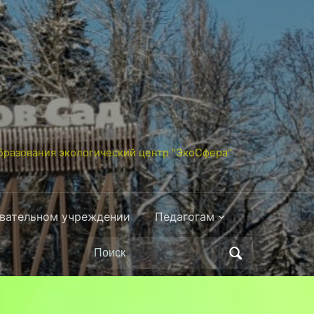
разования экологический центр "ЭкоСфера"
овательном учреждении
Педагогам
Поиск
по: