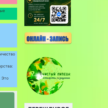
ные
личество
рства:
. Это