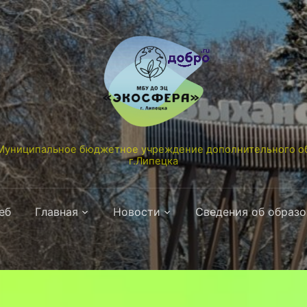
униципальное бюджетное учреждение дополнительного об
г.Липецка
еб
Главная
Новости
Сведения об образ