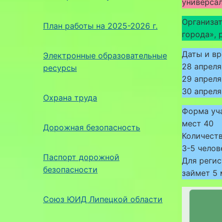
универсал
Организат
План работы на 2025-2026 г.
города», 
Даты и вр
Электронные образовательные
28 апреля:
ресурсы
29 апреля:
30 апреля:
Охрана труда
Форма уча
мест 40
Дорожная безопасность
Количеств
3-5 челов
Паспорт дорожной
Для регис
безопасности
займет 5 
Союз ЮИД Липецкой области