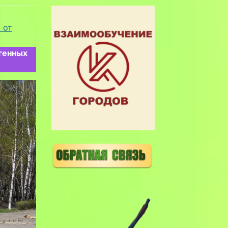
 от
генных