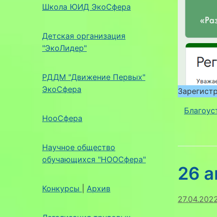
Школа ЮИД ЭкоСфера
Детская организация
"ЭкоЛидер"
РДДМ "Движение Первых"
ЭкоСфера
Зарегистр
Благоус
НооСфера
Научное общество
обучающихся "НООСфера"
26 а
Конкурсы
|
Архив
27.04.202