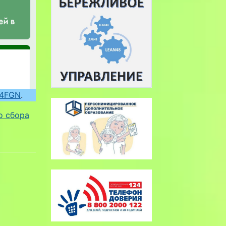
/f4FGN
.
о сбора