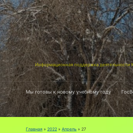
Информационная поддержка деятельности М
Мы готовы к новому учебному году
ГосВ
Главная
»
2022
»
Апрель
»
27