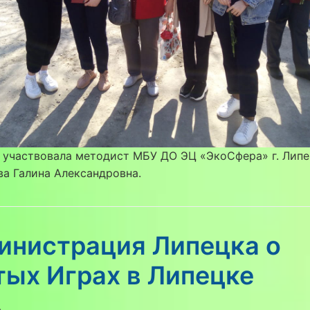
 участвовала методист МБУ ДО ЭЦ «ЭкоСфера» г. Лип
а Галина Александровна.
инистрация Липецка о
тых Играх в Липецке