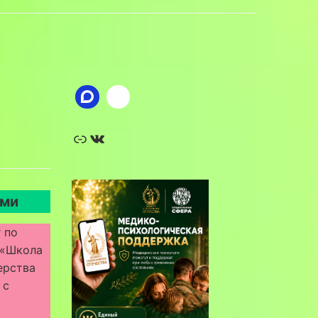
Ссылка
ВКонтакте
ами
 по
 «Школа
ерства
 с