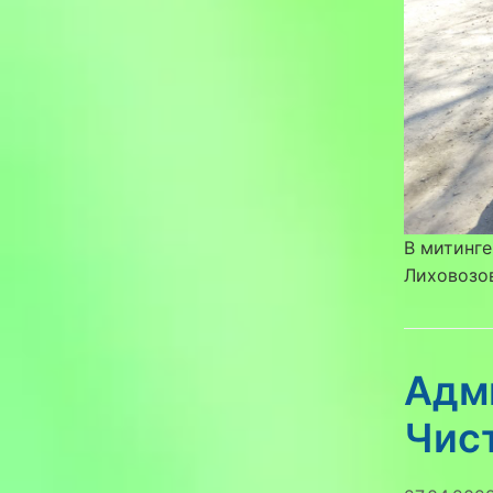
В митинге
Лиховозов
Адм
Чис