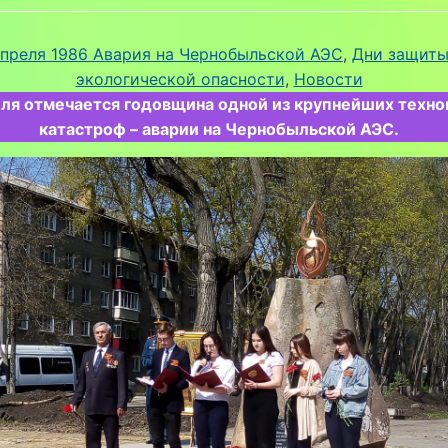
апреля 1986 Авария на Чернобыльской АЭС
, 
Дни защиты
экологической опасности
, 
Новости
еля отмечается годовщина одной из крупнейших техно
катастроф – аварии на Чернобыльской АЭС.