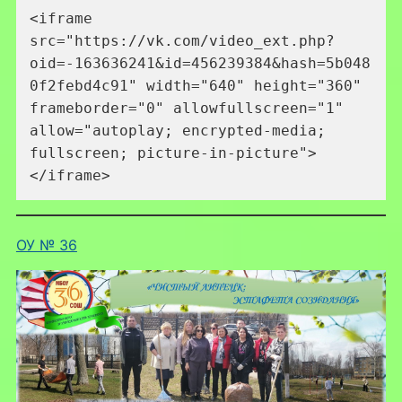
<iframe 
src="https://vk.com/video_ext.php?
oid=-163636241&id=456239384&hash=5b048
0f2febd4c91" width="640" height="360" 
frameborder="0" allowfullscreen="1" 
allow="autoplay; encrypted-media; 
fullscreen; picture-in-picture">
</iframe>
ОУ № 36