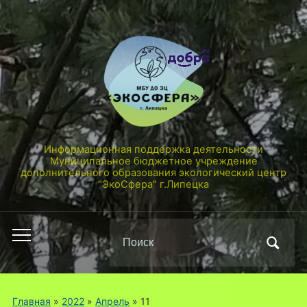
Информационная поддержка деятельности
Муниципальное бюджетное учреждение
дополнительного образования экологический центр
"ЭкоСфера" г.Липецка
Поиск
Переключить
по:
мобильное
меню
Главная
»
2022
»
Апрель
»
11