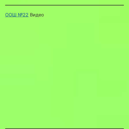
ООШ №22
Видео