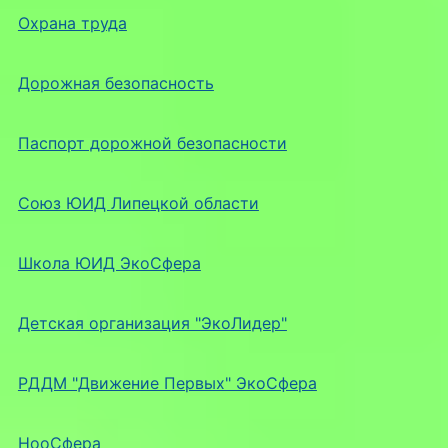
Охрана труда
Дорожная безопасность
Паспорт дорожной безопасности
Союз ЮИД Липецкой области
Школа ЮИД ЭкоСфера
Детская организация "ЭкоЛидер"
РДДМ "Движение Первых" ЭкоСфера
НооСфера