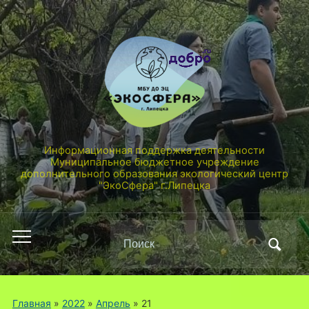
Информационная поддержка деятельности
Муниципальное бюджетное учреждение
дополнительного образования экологический центр
"ЭкоСфера" г.Липецка
Поиск
Переключить
по:
мобильное
меню
Главная
»
2022
»
Апрель
»
21