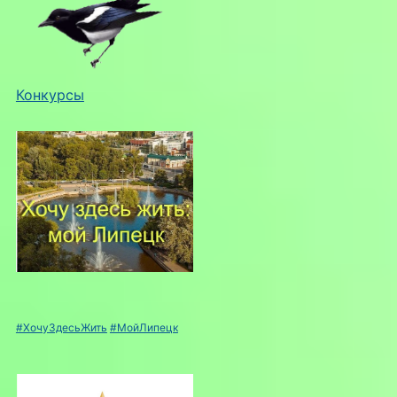
Конкурсы
#ХочуЗдесьЖить
#МойЛипецк