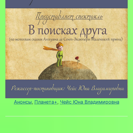
Анонсы
, 
Планета+
, 
Чейс Юна Владимировна