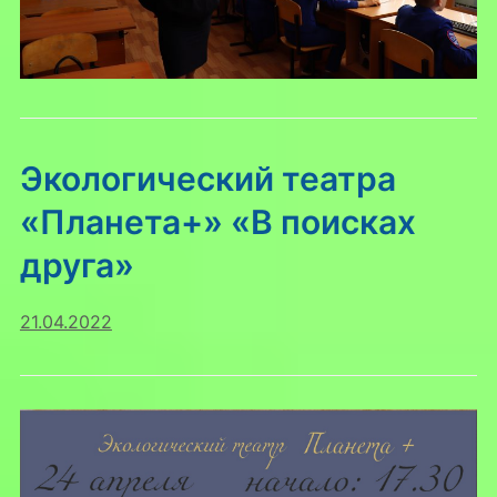
Экологический театра
«Планета+» «В поисках
друга»
21.04.2022