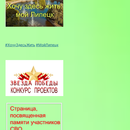
#ХочуЗдесьЖить
#МойЛипецк