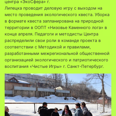
центра «ЭкоСфера» г.
Липецка проводит деловую игру с выходом на
место проведения экологического квеста. Уборка
в формате квеста запланирована на природной
территории в ООПТ «Низовье Каменного лога» в
конце апреля. Педагоги и методисты Центра
распределили свои роли в команде проекта в
соответствии с Методикой и правилами,
разработанными межрегиональной общественной
организацией экологического и патриотического
воспитания «Чистые Игры» г. Санкт-Петербург.