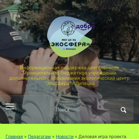
Информационная поддержка деятельности
Муниципальное бюджетное учреждение
дополнительного образования экологический центр
"ЭкоСфера" г.Липецка
Поиск
Переключить
по:
мобильное
меню
Главная
»
Педагогам
»
Новости
»
Деловая игра проекта