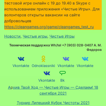
тестовой игре онлайн с 19 до 19.40 в Skype c
использованием приложения «Чистые Игры». Для
волонтеров открыты вакансии на сайте
добровольцев
https://cleangames.org/game/cleangames_test_ru
Новости
, 
Чистые игры
, 
Чистые Игры
Техническая подд
ержка Wh/tel +7 (903) 028-0407 А. М.
Федоров
Vkontakte
Odnoklassniki
Vkontakte
Vkontakte
Vkontakte
Bk
А
р
хив Твой Ход — Чистые Игры — Сделаем! 18
сентября 2021
Турнир Липецкий Кубок Чистоты 2021