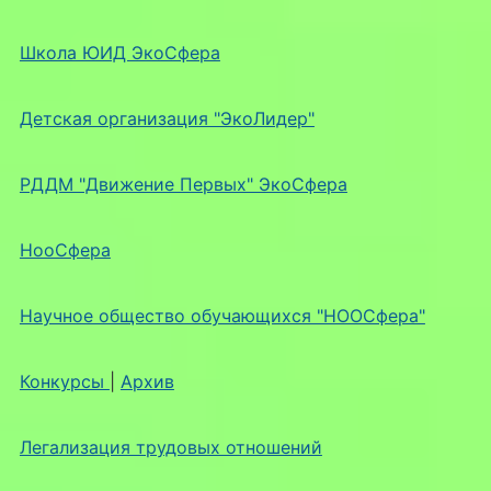
Школа ЮИД ЭкоСфера
Детская организация "ЭкоЛидер"
РДДМ "Движение Первых" ЭкоСфера
НооСфера
Научное общество обучающихся "НООСфера"
Конкурсы
|
Архив
Легализация трудовых отношений