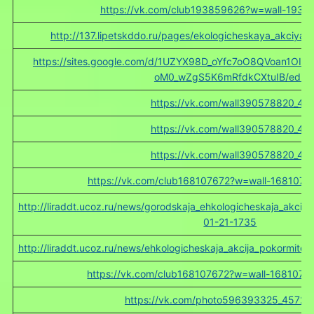
https://vk.com/club193859626?w=wall-1938
http://137.lipetskddo.ru/pages/ekologicheskaya_akciya_
https://sites.google.com/d/1UZYX98D_oYfc7oO8QVoan1OI
oM0_wZgS5K6mRfdkCXtuIB/edit
https://vk.com/wall390578820_48
https://vk.com/wall390578820_48
https://vk.com/wall390578820_48
https://vk.com/club168107672?w=wall-1681076
http://liraddt.ucoz.ru/news/gorodskaja_ehkologicheskaja_akcija
01-21-1735
http://liraddt.ucoz.ru/news/ehkologicheskaja_akcija_pokormite
https://vk.com/club168107672?w=wall-1681076
https://vk.com/photo596393325_4572