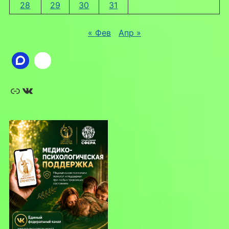
28
29
30
31
« Фев
Апр »
Ссылка
ВКонтакте