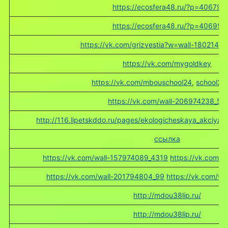
https://ecosfera48.ru/?p=40679
https://ecosfera48.ru/?p=40695
https://vk.com/grizvestia?w=wall-1802149
https://vk.com/mygoldkey
https://vk.com/mbouschool24
,
school24l
https://vk.com/wall-206974238_59
http://116.lipetskddo.ru/pages/ekologicheskaya_akciya_
ссылка
https://vk.com/wall-157974089_4319
https://vk.com/
https://vk.com/wall-201794804_99
https://vk.com/w
http://mdou38lip.ru/
http://mdou38lip.ru/