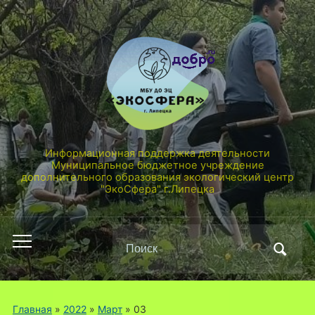
Информационная поддержка деятельности
Муниципальное бюджетное учреждение
дополнительного образования экологический центр
"ЭкоСфера" г.Липецка
Поиск
Переключить
по:
мобильное
меню
Главная
»
2022
»
Март
»
03