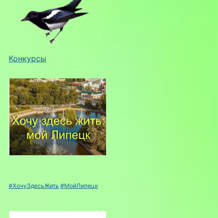
Конкурсы
#ХочуЗдесьЖить
#МойЛипецк