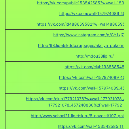
https://vk.com/public153542585?w=wall-1535
https://vk.com/wall-157974089_451
https://vk.com/id488659582?w=wall488659582
https://www.instagram.com/p/CY1xj7Zs
http://98.lipetskddo.ru/pages/akciya_pokormim
http://mdou38lip.ru/
https://vk.com/club193868548
https://vk.com/wall-157974089_452
https://vk.com/wall-157974089_453
https://vk.com/club177921078?w=wall-177921078_49
177921078_457240830%2Fwall-1779210
http://www.school21-lipetsk.ru/8-novosti/197-pokor
https://vk.com/wall-153542585_115