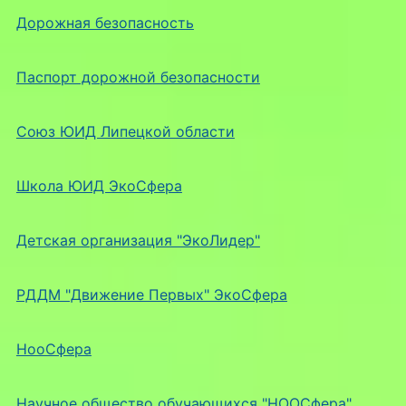
Дорожная безопасность
Паспорт дорожной безопасности
Союз ЮИД Липецкой области
Школа ЮИД ЭкоСфера
Детская организация "ЭкоЛидер"
РДДМ "Движение Первых" ЭкоСфера
НооСфера
Научное общество обучающихся "НООСфера"