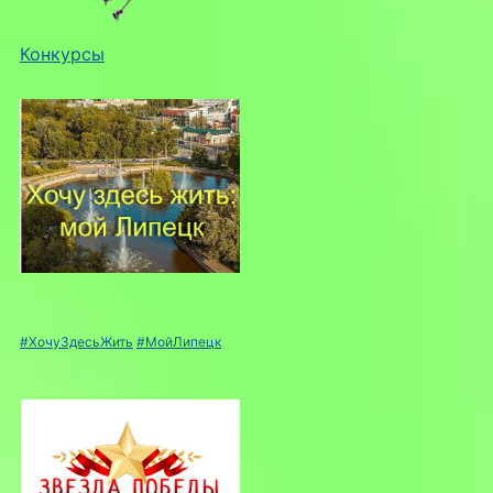
Конкурсы
#ХочуЗдесьЖить
#МойЛипецк