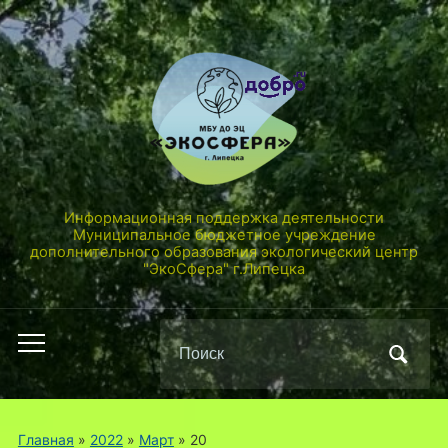
Информационная поддержка деятельности
Муниципальное бюджетное учреждение
дополнительного образования экологический центр
"ЭкоСфера" г.Липецка
Поиск
Переключить
по:
мобильное
меню
Главная
»
2022
»
Март
»
20