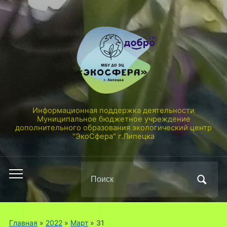
Информационная поддержка деятельности
Муниципальное бюджетное учреждение
дополнительного образования экологический центр
"ЭкоСфера" г.Липецка
Поиск
Переключить
по:
мобильное
меню
Главная
»
2022
»
Март
»
31