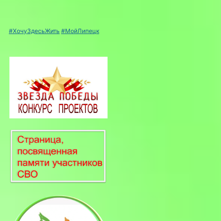
#ХочуЗдесьЖить
#МойЛипецк