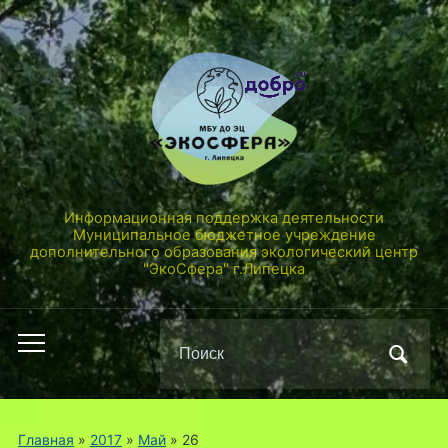
Информационная поддержка деятельности
Муниципальное бюджетное учреждение
дополнительного образования экологический центр
"ЭкоСфера" г.Липецка
Поиск
Переключить
по:
мобильное
меню
Главная
»
2017
»
Май
»
26