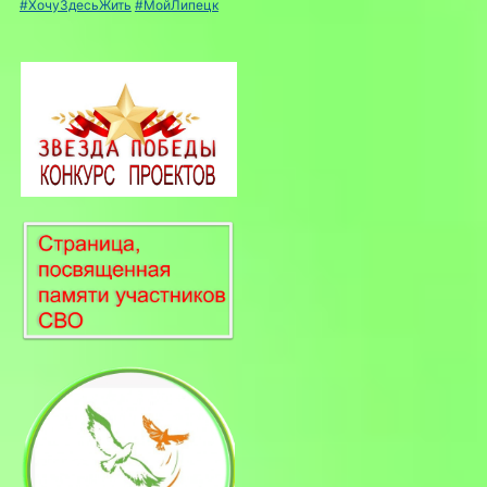
#ХочуЗдесьЖить
#МойЛипецк