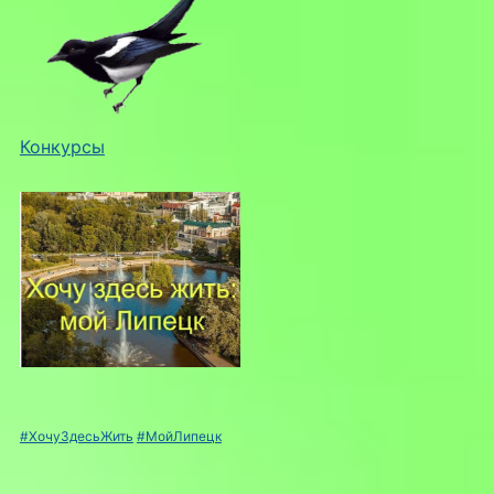
Конкурсы
#ХочуЗдесьЖить
#МойЛипецк