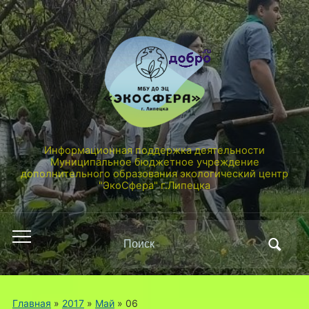
Информационная поддержка деятельности
Муниципальное бюджетное учреждение
дополнительного образования экологический центр
"ЭкоСфера" г.Липецка
Поиск
Переключить
по:
мобильное
меню
Главная
»
2017
»
Май
»
06