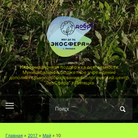
Информационная поддержка деятельности
Муниципальное бюджетное учреждение
дополнительного образования экологический центр
"ЭкоСфера" г.Липецка
Поиск
Переключить
по:
мобильное
меню
Главная
»
2017
»
Май
»
10