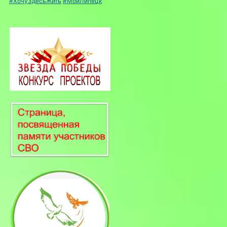
#ХочуЗдесьЖить
#МойЛипецк