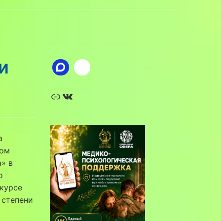
и
Ссылка
ВКонтакте
а
ном
а» в
о
нкурсе
 степени