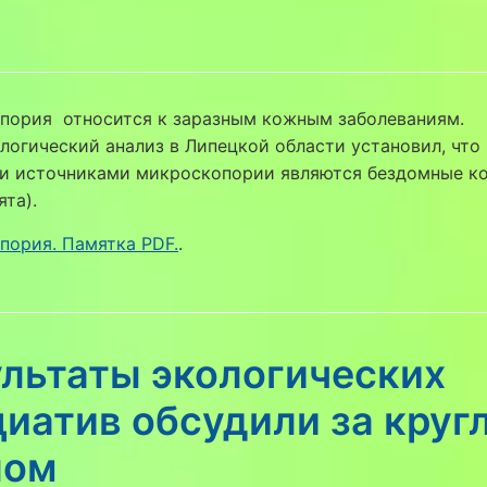
пория относится к заразным кожным заболеваниям.
огический анализ в Липецкой области установил, что
и источниками микроскопории являются бездомные к
ята).
пория. Памятка PDF.
.
ультаты экологических
циатив обсудили за круг
лом