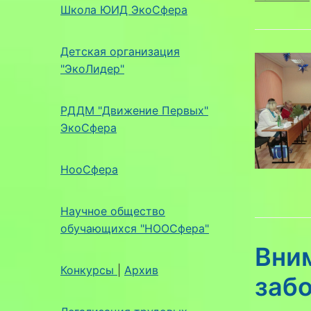
Школа ЮИД ЭкоСфера
Детская организация
"ЭкоЛидер"
РДДМ "Движение Первых"
ЭкоСфера
НооСфера
Научное общество
обучающихся "НООСфера"
Вни
Конкурсы
|
Архив
заб