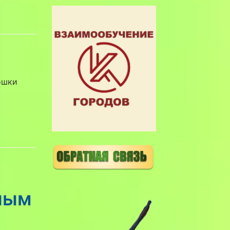
ошки
лым