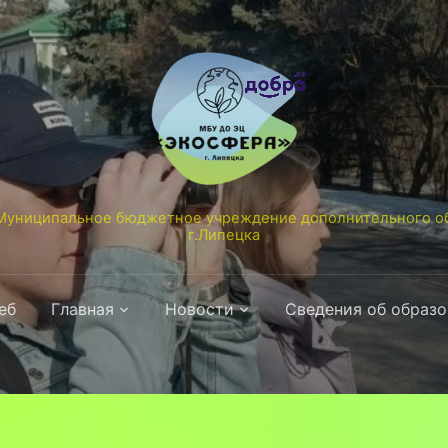
униципальное бюджетное учреждение дополнительного об
г.Липецка
еб
Главная
Новости
Сведения об образ