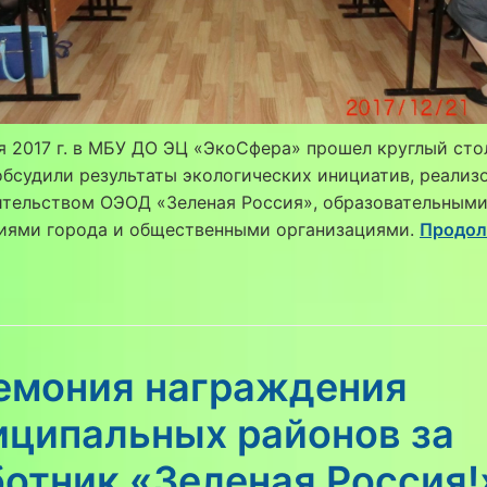
я 2017 г. в МБУ ДО ЭЦ «ЭкоСфера» прошел круглый стол
бсудили результаты экологических инициатив, реализ
ительством ОЭОД «Зеленая Россия», образовательным
иями города и общественными организациями.
Продо
емония награждения
иципальных районов за
отник «Зеленая Россия!