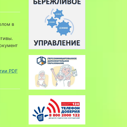
олом в
тивы.
окумент
огии PDF