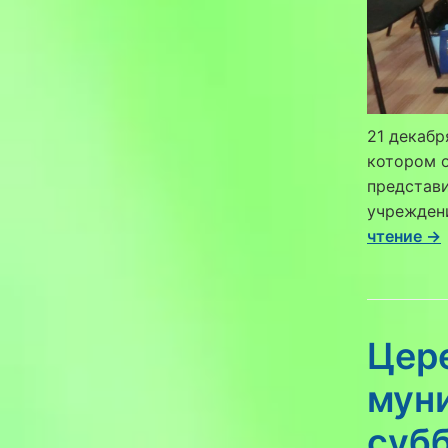
21 декабр
котором о
представ
учрежден
чтение →
Цер
мун
субб