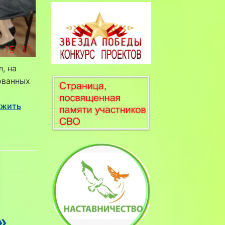
, на
ованных
и
лжить
»