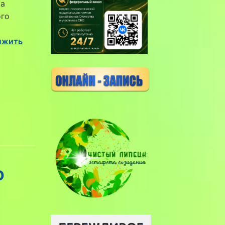
ма
ого
лжить
о