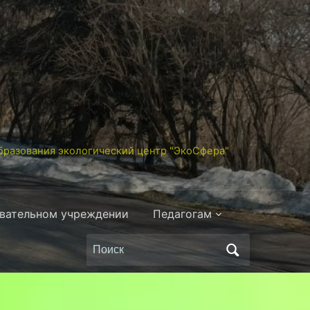
разования экологический центр "ЭкоСфера"
овательном учреждении
Педагогам
Поиск
по: