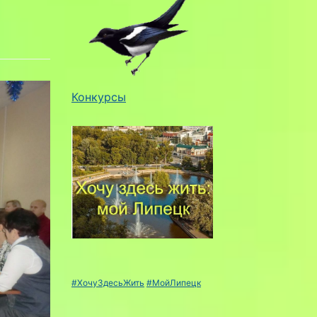
Конкурсы
#ХочуЗдесьЖить
#МойЛипецк