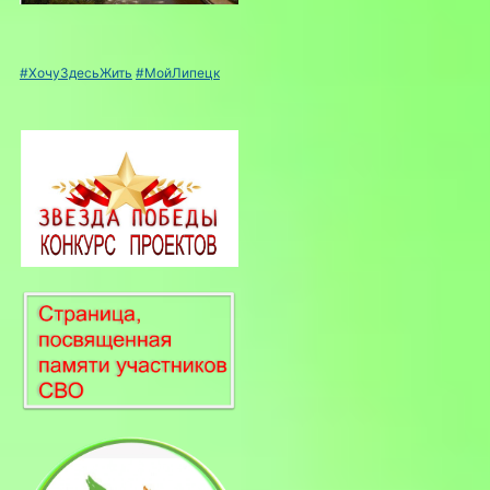
#ХочуЗдесьЖить
#МойЛипецк