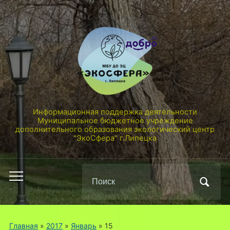
Информационная поддержка деятельности
Муниципальное бюджетное учреждение
дополнительного образования экологический центр
"ЭкоСфера" г.Липецка
Поиск
Переключить
по:
мобильное
меню
Главная
»
2017
»
Январь
»
15