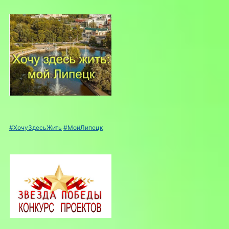
#ХочуЗдесьЖить
#МойЛипецк