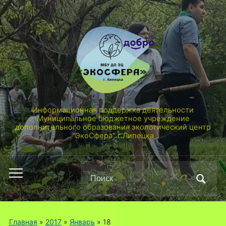
Информационная поддержка деятельности
Муниципальное бюджетное учреждение
дополнительного образования экологический центр
"ЭкоСфера" г.Липецка
Поиск
Переключить
по:
мобильное
меню
Главная
»
2017
»
Январь
»
18