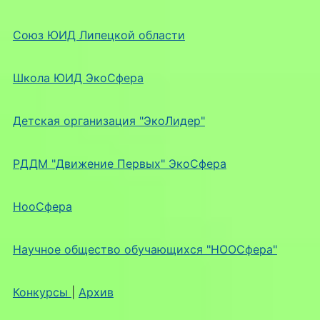
Союз ЮИД Липецкой области
Школа ЮИД ЭкоСфера
Детская организация "ЭкоЛидер"
РДДМ "Движение Первых" ЭкоСфера
НооСфера
Научное общество обучающихся "НООСфера"
Конкурсы
|
Архив