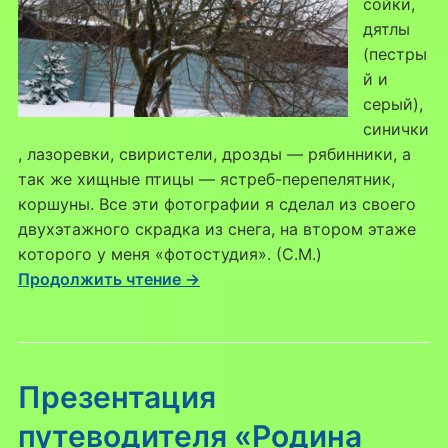
сойки,
дятлы
(пестры
й и
серый),
синички
, лазоревки, свиристели, дрозды — рябинники, а
так же хищные птицы — ястреб-перепелятник,
коршуны. Все эти фотографии я сделал из своего
двухэтажного скрадка из снега, на втором этаже
которого у меня «фотостудия». (С.М.)
Продолжить чтение →
Презентация
путеводителя «Родина