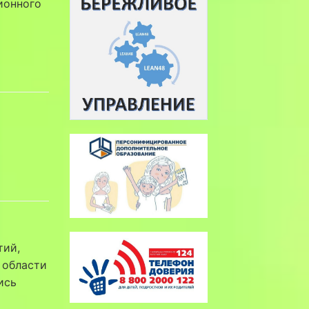
ионного
тий,
 области
ись