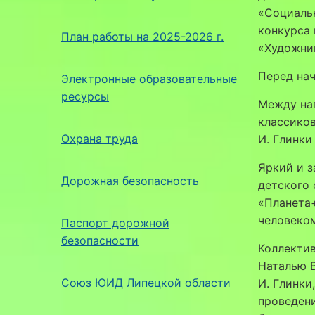
«Социаль
конкурса
План работы на 2025-2026 г.
«Художник
Перед нач
Электронные образовательные
ресурсы
Между на
классико
Охрана труда
И. Глинки
Яркий и з
Дорожная безопасность
детского 
«Планета+
человеком
Паспорт дорожной
безопасности
Коллектив
Наталью 
Союз ЮИД Липецкой области
И. Глинки
проведен