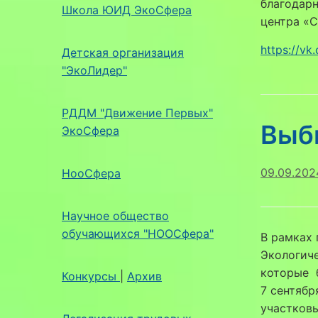
благодар
Школа ЮИД ЭкоСфера
центра «
https://v
Детская организация
"ЭкоЛидер"
РДДМ "Движение Первых"
Выб
ЭкоСфера
09.09.202
НооСфера
Научное общество
обучающихся "НООСфера"
В рамках 
Экологиче
которые 
Конкурсы
|
Архив
7 сентябр
участков