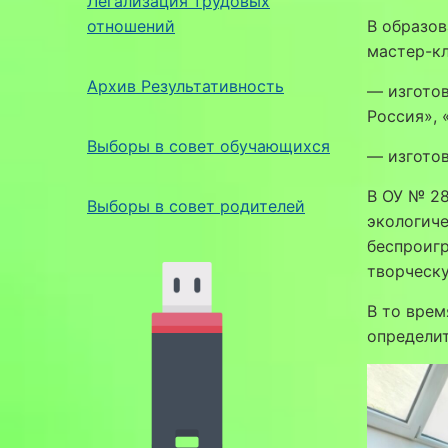
Легализация трудовых
отношений
В образов
мастер-кл
Архив Результативность
— изготов
Россия», 
Выборы в совет обучающихся
— изготов
В ОУ № 28
Выборы в совет родителей
экологиче
беспроиг
творческ
В то врем
определи