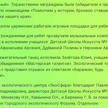
ный». Торжественно награждены были победители и п
 по номинациям «Помолчим у истории, бронзою ставш
и нашего края».
алом церемонии работали игровые площадки для ребя
граждениями для ребят прозвучали музыкальные комп
в в исполнении учащихся Детской Школы Искусств №1 
 Афанасьева Арсения, Ддёминой Полины и Неронени А
ажигательный танец исполнила Залётова Юлия, учащая
объединения «Мастерская талантов». Экологический т
» представил отрывок из спектакля «Баранкин, будь
!».
 экологического центра «ЭкоСфера» благодарит Павл
Владимировну, директора Детской Школы Искусств №1 
, Минакову Н.Н., Камынина О.Н., и Березину Г. В. за пом
ии Городского экологического Форума. Отдельную