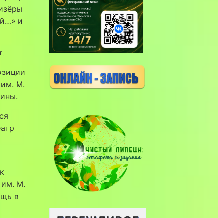
ризёры
ей…» и
т.
озиции
им. М.
рины.
ся
еатр
ик
им. М.
ощь в