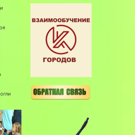
ли
оя
а
могли