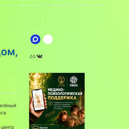
ом,
Ссылка
ВКонтакте
Зелёный
рса
 центр