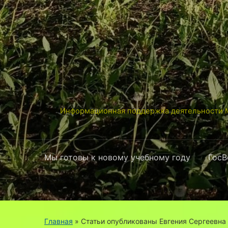
Информационная поддержка деятельности М
Мы готовы к новому учебному году
ГосВ
Главная
»
Статьи опубликованы Евгения Сергеевна