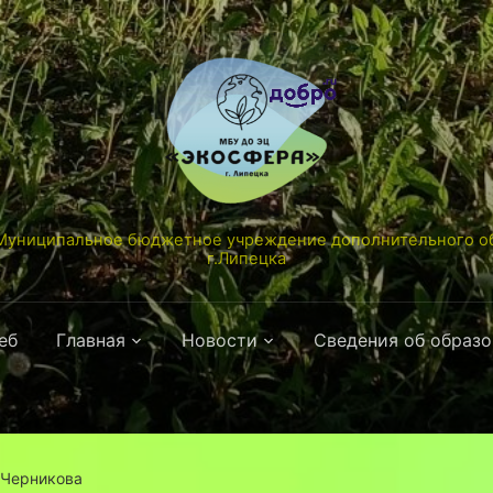
униципальное бюджетное учреждение дополнительного об
г.Липецка
еб
Главная
Новости
Сведения об образ
 Черникова