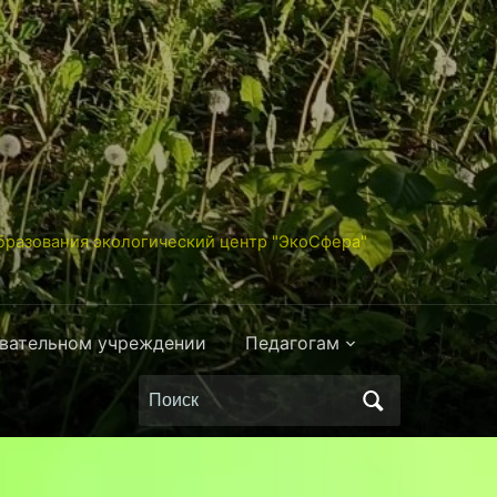
разования экологический центр "ЭкоСфера"
овательном учреждении
Педагогам
Поиск
по: