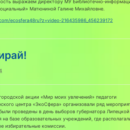
ность выражаем директору МУ Библиотечно-информац
Социальный» Матюниной Галине Михайловне.
k.com/ecosfera48ru?z=video-216435986_456239172
ирай!
4
городской акции «Мир моих увлечений» педагоги
ского центра «ЭкоСфера» организовали ряд мероприя
были проведены в день выборов губернатора Липецкой
я на базе образовательных учреждений, где располагал
ые избирательные комиссии.