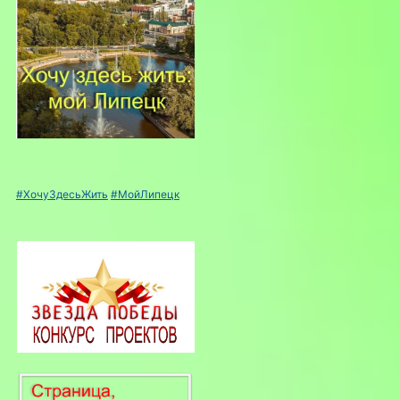
#ХочуЗдесьЖить
#МойЛипецк