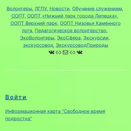
Волонтеры
, 
ЛГПУ
, 
Новости
, 
Обучение служением
, 
ООПТ
, 
ООПТ «Нижний парк города Липецка»
, 
ООПТ Верхний парк
, 
ООПТ Низовья Каменного
лога
, 
Педагогическое волонтерство
, 
ЭкоВолонтеры
, 
ЭкоСфера
, 
Экскурсии
, 
экскурсовод
, 
ЭкскурсоводПрироды
ВКонтакте
Ссылка
Почта
Ссылка
ВКонтакте
Войти
Информационная карта "Свободное время
подростка"