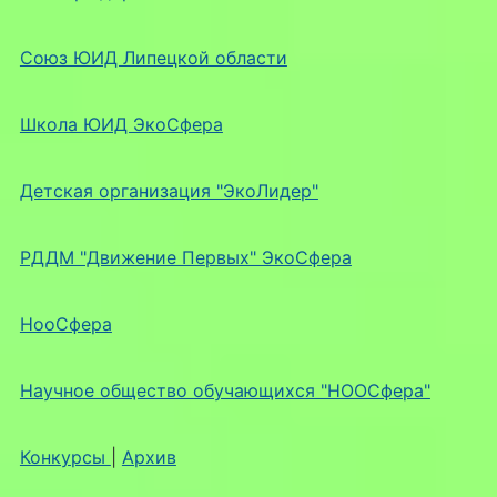
Союз ЮИД Липецкой области
Школа ЮИД ЭкоСфера
Детская организация "ЭкоЛидер"
РДДМ "Движение Первых" ЭкоСфера
НооСфера
Научное общество обучающихся "НООСфера"
Конкурсы
|
Архив