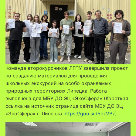
Команда второкурсников ЛГПУ завершила проект
по созданию материалов для проведения
школьных экскурсий на особо охраняемых
природных территориях Липецка. Работа
выполнена для МБУ ДО ЭЦ «ЭкоСфера» (Короткая
ссылка на источник страница сайта МБУ ДО ЭЦ
«ЭкоСфера» г. Липецка
https://goo.su/5czVBz
)