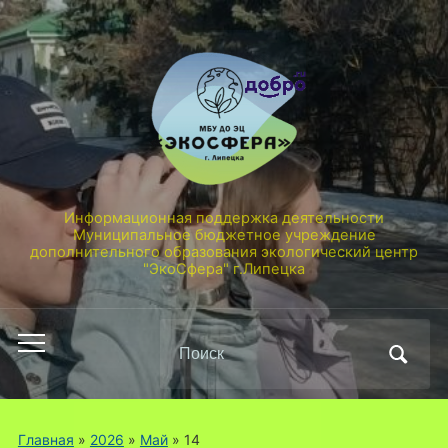
Информационная поддержка деятельности
Муниципальное бюджетное учреждение
дополнительного образования экологический центр
"ЭкоСфера" г.Липецка
Поиск
Переключить
по:
мобильное
меню
Главная
»
2026
»
Май
»
14