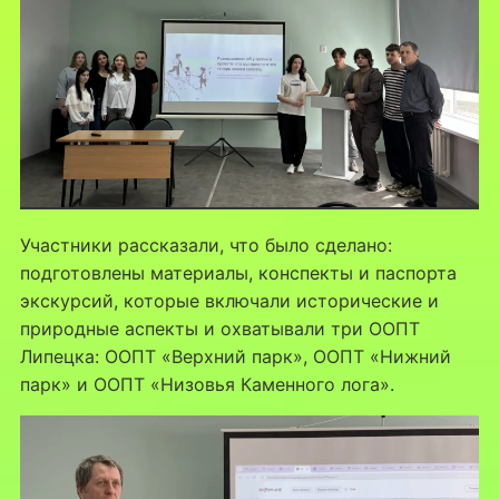
Участники рассказали, что было сделано:
подготовлены материалы, конспекты и паспорта
экскурсий, которые включали исторические и
природные аспекты и охватывали три ООПТ
Липецка: ООПТ «Верхний парк», ООПТ «Нижний
парк» и ООПТ «Низовья Каменного лога».