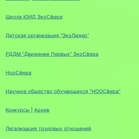
Школа ЮИД ЭкоСфера
Детская организация "ЭкоЛидер"
РДДМ "Движение Первых" ЭкоСфера
НооСфера
Научное общество обучающихся "НООСфера"
Конкурсы
|
Архив
Легализация трудовых отношений