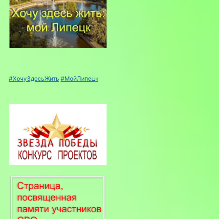
#ХочуЗдесьЖить
#МойЛипецк