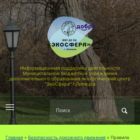
Информационная поддержка деятельности
Муниципальное бюджетное учреждение
дополнительного образования экологический центр
"ЭкоСфера" г.Липецка
Поиск
Переключить
по:
мобильное
меню
Главная
»
Безопасность дорожного движения
»
Правила