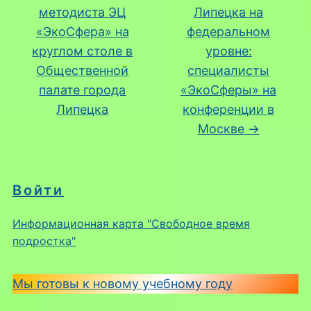
методиста ЭЦ
Липецка на
«ЭкоСфера» на
федеральном
круглом столе в
уровне:
Общественной
специалисты
палате города
«ЭкоСферы» на
Липецка
конференции в
Москве
→
Войти
Информационная карта "Свободное время
подростка"
Мы готовы к новому учебному году