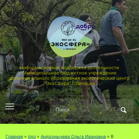
Информационная поддержка деятельности
Муниципальное бюджетное учреждение
дополнительного образования экологический центр
"ЭкоСфера" г.Липецка
Поиск
Переключить
по:
мобильное
меню
Главная
»
пдо
»
Андронычева Ольга Ивановна
»
В