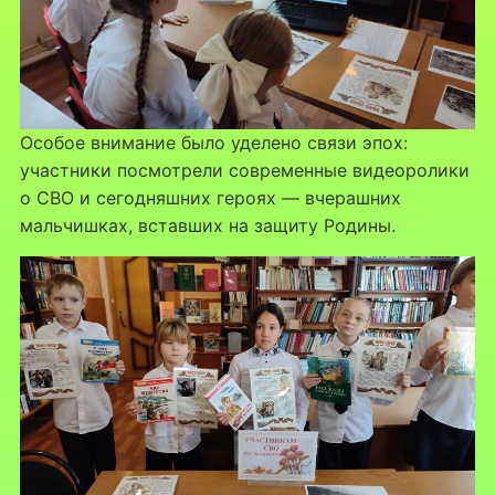
Особое внимание было уделено связи эпох:
участники посмотрели современные видеоролики
о СВО и сегодняшних героях — вчерашних
мальчишках, вставших на защиту Родины.