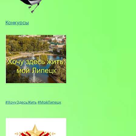
Конкурсы
#ХочуЗдесьЖить
#МойЛипецк