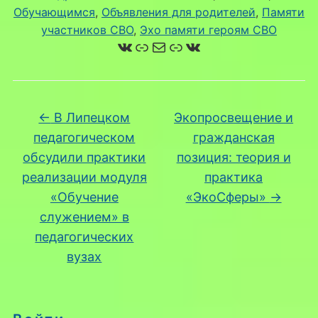
Обучающимся
, 
Объявления для родителей
, 
Памяти
участников СВО
, 
Эхо памяти героям СВО
ВКонтакте
Ссылка
Почта
Ссылка
ВКонтакте
←
В Липецком
Экопросвещение и
педагогическом
гражданская
обсудили практики
позиция: теория и
реализации модуля
практика
«Обучение
«ЭкоСферы»
→
служением» в
педагогических
вузах