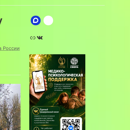
у
Ссылка
ВКонтакте
а России