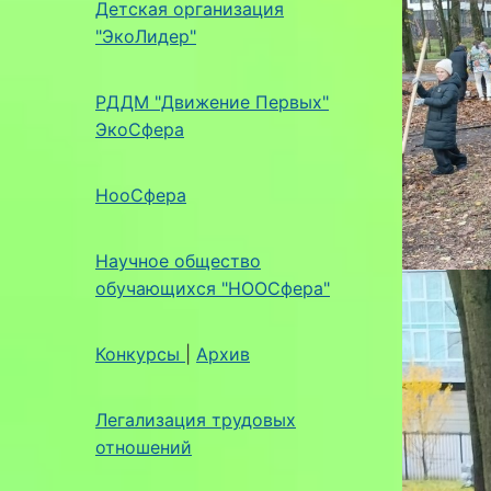
Детская организация
"ЭкоЛидер"
РДДМ "Движение Первых"
ЭкоСфера
НооСфера
Научное общество
обучающихся "НООСфера"
Конкурсы
|
Архив
Легализация трудовых
отношений