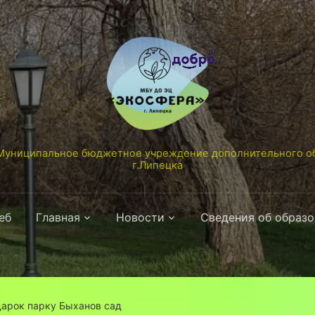
униципальное бюджетное учреждение дополнительного об
г.Липецка
еб
Главная
Новости
Сведения об образ
дарок парку Быханов сад