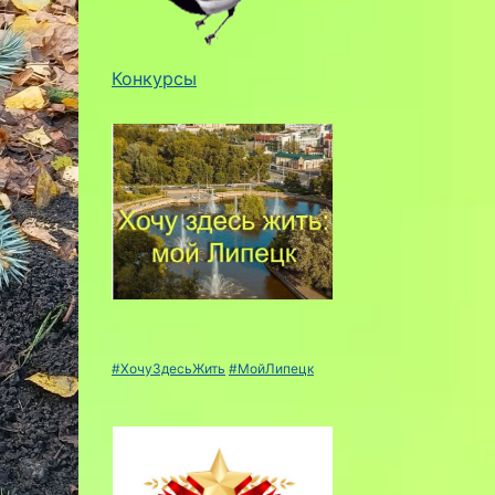
Конкурсы
#ХочуЗдесьЖить
#МойЛипецк