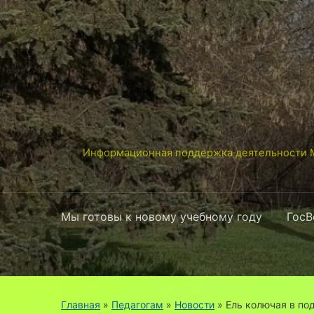
Информационная поддержка деятельности М
Мы готовы к новому учебному году
ГосВ
Главная
»
Педагогам
»
Новости
»
Ель колючая в по