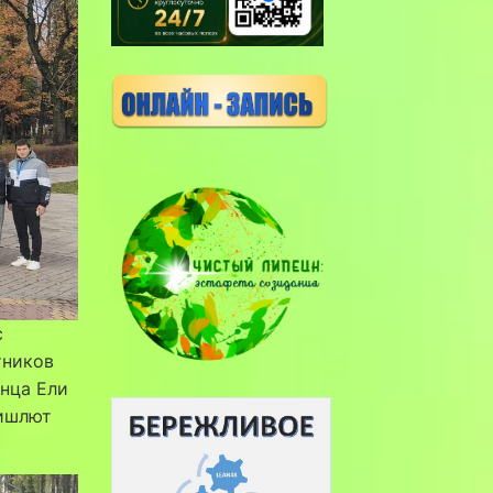
с
тников
нца Ели
ришлют